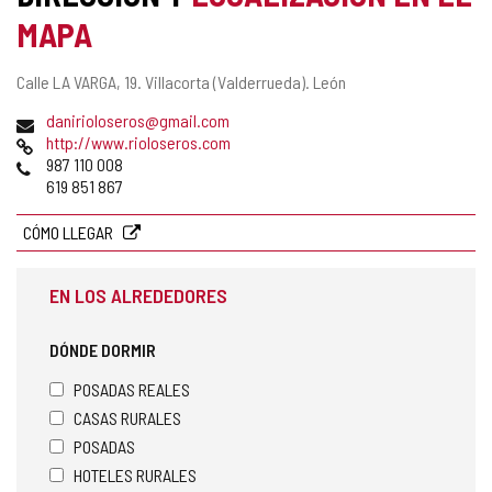
MAPA
Dirección
Calle LA VARGA, 19.
Villacorta (Valderrueda).
León
postal
Dirección
danirioloseros@gmail.com
de
Página
http://www.rioloseros.com
correo
Web
Teléfonos
987 110 008
electrónico
619 851 867
CÓMO LLEGAR
EN LOS ALREDEDORES
DÓNDE DORMIR
POSADAS REALES
CASAS RURALES
POSADAS
HOTELES RURALES