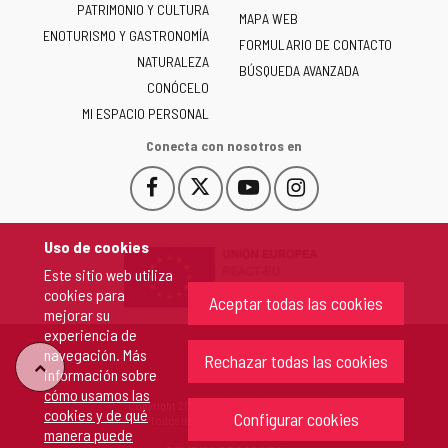
PATRIMONIO Y CULTURA
de
MAPA WEB
ENOTURISMO Y GASTRONOMÍA
Castilla
FORMULARIO DE CONTACTO
NATURALEZA
y
BÚSQUEDA AVANZADA
León
CONÓCELO
-
MI ESPACIO PERSONAL
Conecta con nosotros en
Facebook
X
YouTube
Instagram
Este
Este
Este
Este
enlace
enlace
enlace
enlace
se
se
se
se
Uso de cookies
abrirá
abrirá
abrirá
abrirá
Este sitio web utiliza
en
en
en
en
cookies para
una
una
una
una
Aceptar todas las cookies
mejorar su
ventana
ventana
ventana
ventana
experiencia de
nueva.
nueva.
nueva.
nueva.
navegación. Más
Rechazar todas las cookies
"Volver
información sobre
cómo usamos las
Copyright 2026 - Junta de Castilla y León
cookies y de qué
arriba"
Configurar cookies
Todos los derechos reservados.
manera puede