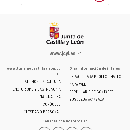
Portal
www.jcyl.es
web
de
www.turismocastillayleon.co
Otra información de interés
la
m
ESPACIO PARA PROFESIONALES
Junta
PATRIMONIO Y CULTURA
de
MAPA WEB
ENOTURISMO Y GASTRONOMÍA
Castilla
FORMULARIO DE CONTACTO
NATURALEZA
y
BÚSQUEDA AVANZADA
León
CONÓCELO
-
MI ESPACIO PERSONAL
Conecta con nosotros en