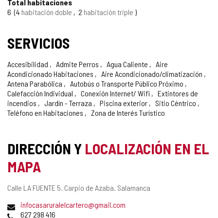
Total habitaciones
6
4
habitación doble
2
habitación triple
SERVICIOS
Accesibilidad
Admite Perros
Agua Caliente
Aire
Acondicionado Habitaciones
Aire Acondicionado/climatización
Antena Parabólica
Autobús o Transporte Público Próximo
Calefacción Individual
Conexión Internet/ Wifi
Extintores de
incendios
Jardín - Terraza
Piscina exterior
Sitio Céntrico
Teléfono en Habitaciones
Zona de Interés Turístico
DIRECCIÓN Y
LOCALIZACIÓN EN EL
MAPA
Dirección
Calle LA FUENTE 5.
Carpio de Azaba.
Salamanca
postal
Dirección
infocasaruralelcartero@gmail.com
de
Teléfonos
627 298 416