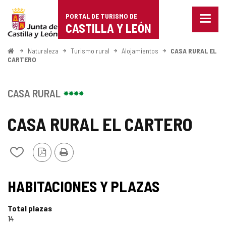
Portal
Saltar al contenido
PORTAL DE TURISMO DE
Menu
de
CASTILLA Y LEÓN
cerra
Mostr
Turismo
opcio
Inicio
Naturaleza
Turismo rural
Alojamientos
CASA RURAL EL
de
CARTERO
de
naveg
Castilla
CASA RURAL
y
CASA RURAL EL CARTERO
León
Versión
Imprimir
Añadir/quitar
PDF
de
mis
cuadernos
HABITACIONES Y PLAZAS
Total plazas
14