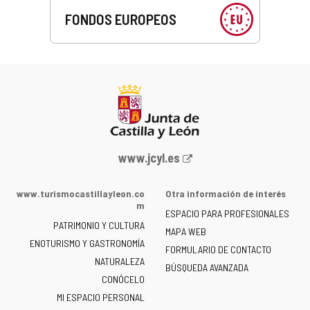
FONDOS EUROPEOS
Portal
www.jcyl.es
web
de
www.turismocastillayleon.co
Otra información de interés
la
m
ESPACIO PARA PROFESIONALES
Junta
PATRIMONIO Y CULTURA
de
MAPA WEB
ENOTURISMO Y GASTRONOMÍA
Castilla
FORMULARIO DE CONTACTO
NATURALEZA
y
BÚSQUEDA AVANZADA
León
CONÓCELO
-
MI ESPACIO PERSONAL