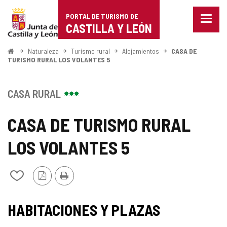
Portal
Saltar al contenido
PORTAL DE TURISMO DE
Menu
de
CASTILLA Y LEÓN
cerra
Mostr
Turismo
opcio
Inicio
Naturaleza
Turismo rural
Alojamientos
CASA DE
de
TURISMO RURAL LOS VOLANTES 5
de
naveg
Castilla
CASA RURAL
y
CASA DE TURISMO RURAL
León
LOS VOLANTES 5
Versión
Imprimir
Añadir/quitar
PDF
de
mis
cuadernos
HABITACIONES Y PLAZAS