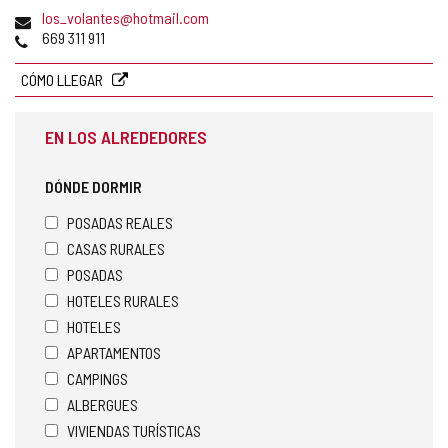
postal
Dirección
los_volantes@hotmail.com
de
Teléfonos
669 311 911
correo
electrónico
CÓMO LLEGAR
EN LOS ALREDEDORES
DÓNDE DORMIR
POSADAS REALES
CASAS RURALES
POSADAS
HOTELES RURALES
HOTELES
APARTAMENTOS
CAMPINGS
ALBERGUES
VIVIENDAS TURÍSTICAS