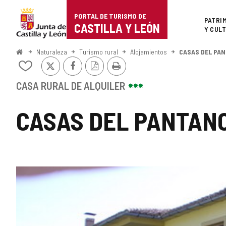
Portal
Saltar al contenido
PORTAL DE TURISMO DE
Superi
PATRI
de
CASTILLA Y LEÓN
Y CUL
Turismo
Inicio
Naturaleza
Turismo rural
Alojamientos
CASAS DEL PAN
X
Facebook
Versión
Imprimir
de
Añadir/quitar
PDF
de
Castilla
mis
CASA RURAL DE ALQUILER
cuadernos
y
CASAS DEL PANTANO 
León
GALERÍA
DE
IMÁGENES