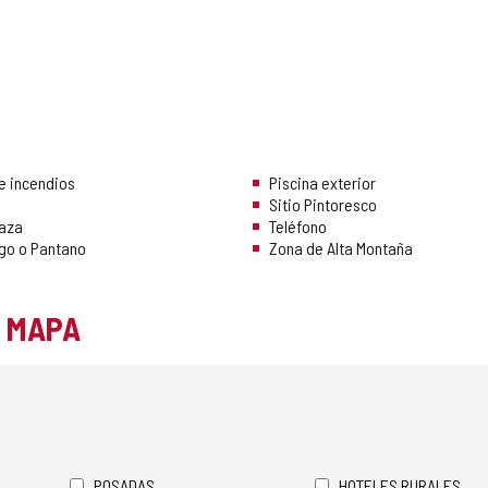
e incendios
Piscina exterior
Sitio Pintoresco
raza
Teléfono
Lago o Pantano
Zona de Alta Montaña
L MAPA
POSADAS
HOTELES RURALES