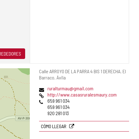
LREDEDORES
Dirección
Calle ARROYO DE LA PARRA 4 BIS 1 DERECHA.
El
postal
Barraco.
Ávila
Dirección
ruralturmau@gmail.com
de
Página
http://www.casasruralesmaury.com
correo
Web
Teléfonos
659 961 034
electrónico
659 961 034
920 281 013
CÓMO LLEGAR