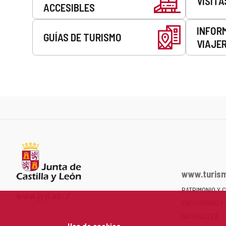
VISITA
ACCESIBLES
INFOR
GUÍAS DE TURISMO
VIAJE
www.turism
PATRIMONIO Y 
Portal
www.jcyl.es
ENOTURISMO Y
web
de
NATURALEZA
Uso de cookies