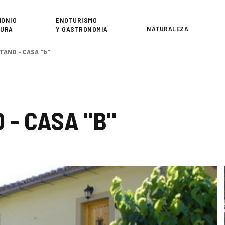
or
MONIO
ENOTURISMO
NATURALEZA
TURA
Y GASTRONOMÍA
TANO - CASA "b"
- CASA "B"