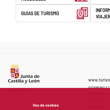
INFOR
GUÍAS DE TURISMO
VIAJE
www.turism
PATRIMONIO Y 
Portal
www.jcyl.es
ENOTURISMO Y
web
de
NATURALEZA
Uso de cookies
la
CONÓCELO