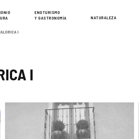
or
MONIO
ENOTURISMO
NATURALEZA
TURA
Y GASTRONOMÍA
VALORICA I
ICA I