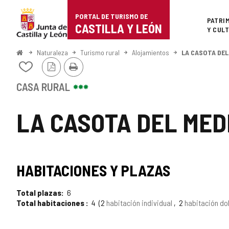
Portal
Saltar al contenido
PORTAL DE TURISMO DE
Superi
PATRI
de
CASTILLA Y LEÓN
Y CUL
Turismo
Inicio
Naturaleza
Turismo rural
Alojamientos
LA CASOTA DEL
Versión
Imprimir
de
Añadir/quitar
PDF
de
Castilla
mis
CASA RURAL
cuadernos
y
LA CASOTA DEL MED
León
HABITACIONES Y PLAZAS
Total plazas
6
Total habitaciones
4
2
habitación individual
2
habitación do