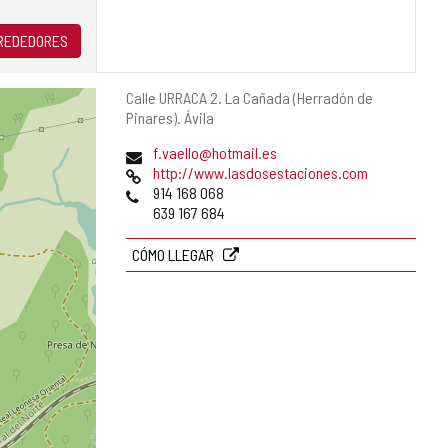
LREDEDORES
Dirección
Calle URRACA 2.
La Cañada (Herradón de
postal
Pinares).
Ávila
Dirección
f.vaello@hotmail.es
de
Página
http://www.lasdosestaciones.com
correo
Web
Teléfonos
914 168 068
electrónico
639 167 684
CÓMO LLEGAR