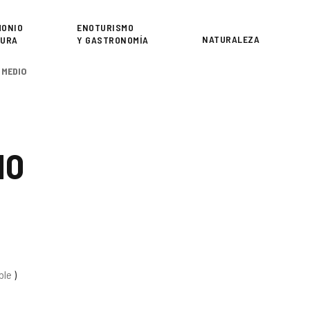
or
MONIO
ENOTURISMO
NATURALEZA
TURA
Y GASTRONOMÍA
 MEDIO
IO
ble