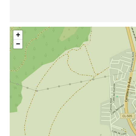
Saltar
+
mapa
−