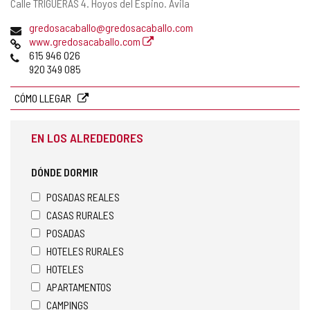
Dirección
Calle TRIGUERAS 4.
Hoyos del Espino.
Ávila
postal
Dirección
gredosacaballo@gredosacaballo.com
de
Página
www.gredosacaballo.com
correo
Web
Teléfonos
615 946 026
electrónico
920 349 085
CÓMO LLEGAR
EN LOS ALREDEDORES
DÓNDE DORMIR
POSADAS REALES
CASAS RURALES
POSADAS
HOTELES RURALES
HOTELES
APARTAMENTOS
CAMPINGS