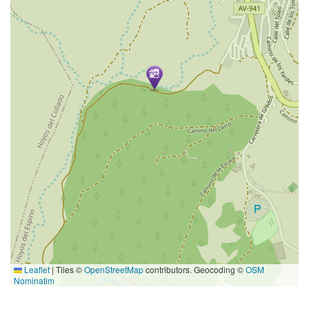
Leaflet
|
Tiles ©
OpenStreetMap
contributors. Geocoding ©
OSM
Nominatim