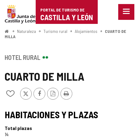
Portal
Saltar al contenido
PORTAL DE TURISMO DE
Menu
de
CASTILLA Y LEÓN
cerra
Mostr
Turismo
opcio
Inicio
Naturaleza
Turismo rural
Alojamientos
CUARTO DE
de
MILLA
de
naveg
Castilla
HOTEL RURAL
y
CUARTO DE MILLA
León
X
Facebook
Versión
Imprimir
Añadir/quitar
PDF
de
mis
cuadernos
HABITACIONES Y PLAZAS
Total plazas
14