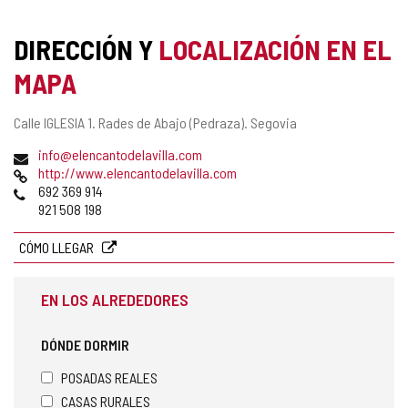
DIRECCIÓN Y
LOCALIZACIÓN EN EL
MAPA
Dirección
Calle IGLESIA 1.
Rades de Abajo (Pedraza).
Segovia
postal
Dirección
info@elencantodelavilla.com
de
Página
http://www.elencantodelavilla.com
correo
Web
Teléfonos
692 369 914
electrónico
921 508 198
CÓMO LLEGAR
EN LOS ALREDEDORES
DÓNDE DORMIR
POSADAS REALES
CASAS RURALES