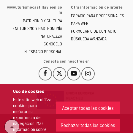
de
www.turismocastillayleon.co
Otra información de interés
la
m
ESPACIO PARA PROFESIONALES
Junta
PATRIMONIO Y CULTURA
de
MAPA WEB
ENOTURISMO Y GASTRONOMÍA
Castilla
FORMULARIO DE CONTACTO
NATURALEZA
y
BÚSQUEDA AVANZADA
León
CONÓCELO
-
MI ESPACIO PERSONAL
Conecta con nosotros en
Facebook
X
YouTube
Instagram
Este
Este
Este
Este
enlace
enlace
enlace
enlace
se
se
se
se
Uso de cookies
abrirá
abrirá
abrirá
abrirá
Este sitio web utiliza
en
en
en
en
cookies para
una
una
una
una
Aceptar todas las cookies
mejorar su
ventana
ventana
ventana
ventana
experiencia de
nueva.
nueva.
nueva.
nueva.
navegación. Más
Rechazar todas las cookies
"Volver
información sobre