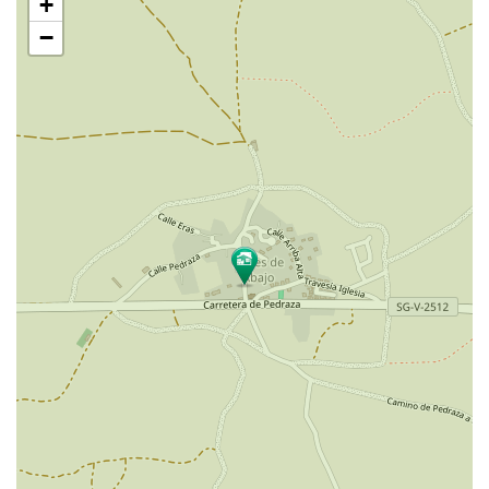
+
mapa
−