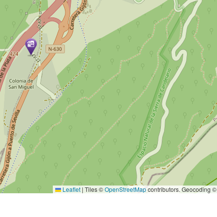
Leaflet
|
Tiles ©
OpenStreetMap
contributors. Geocoding 