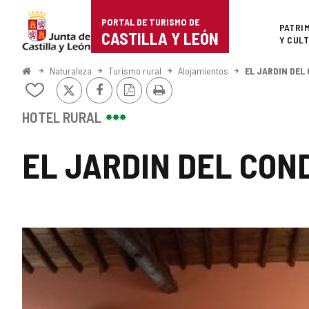
Portal
Saltar al contenido
PORTAL DE TURISMO DE
Superi
PATRI
de
CASTILLA Y LEÓN
Y CUL
Turismo
Inicio
Naturaleza
Turismo rural
Alojamientos
EL JARDIN DEL
X
Facebook
Versión
Imprimir
de
Añadir/quitar
PDF
de
Castilla
mis
HOTEL RURAL
cuadernos
y
EL JARDIN DEL CON
León
GALERÍA
DE
IMÁGENES