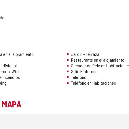
ble
a en el alojamiento
Jardín - Terraza
Restaurante en el alojamiento
Individual
Secador de Pelo en Habitacione
ernet/ Wifi
Sitio Pintoresco
e incendios
Teléfono
king
Teléfono en Habitaciones
L MAPA