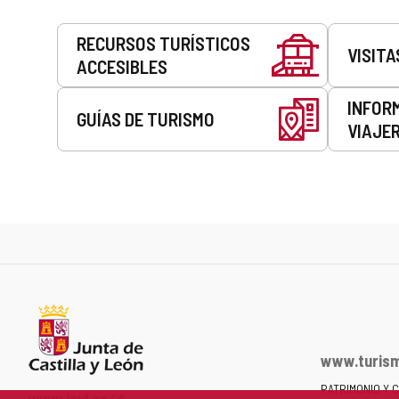
Servicios
RECURSOS TURÍSTICOS
VISITA
ACCESIBLES
INFOR
GUÍAS DE TURISMO
VIAJE
www.turism
PATRIMONIO Y 
Portal