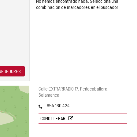
No hemos encontrado nada. Selecciona una
combinación de marcadores en el buscador.
LREDEDORES
Dirección
Calle EXTRARRADIO 17.
Peñacaballera.
postal
Salamanca
Teléfonos
654 160 424
CÓMO LLEGAR