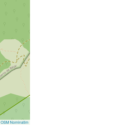
©
OSM Nominatim