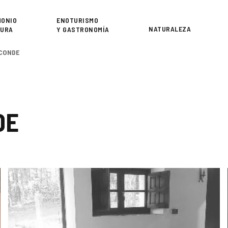
or
MONIO
ENOTURISMO
NATURALEZA
TURA
Y GASTRONOMÍA
 CONDE
DE