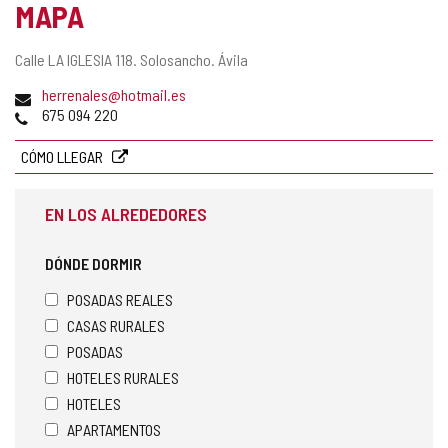
MAPA
Dirección
Calle LA IGLESIA 118.
Solosancho.
Ávila
postal
Dirección
herrenales@hotmail.es
de
Teléfonos
675 094 220
correo
electrónico
CÓMO LLEGAR
EN LOS ALREDEDORES
DÓNDE DORMIR
POSADAS REALES
CASAS RURALES
POSADAS
HOTELES RURALES
HOTELES
APARTAMENTOS