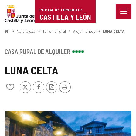
Portal
Saltar al contenido
PORTAL DE TURISMO DE
Menu
de
CASTILLA Y LEÓN
cerra
Mostr
Turismo
opcio
Inicio
Naturaleza
Turismo rural
Alojamientos
LUNA CELTA
de
de
naveg
Castilla
CASA RURAL DE ALQUILER
y
LUNA CELTA
León
X
Facebook
Versión
Imprimir
Añadir/quitar
PDF
de
mis
cuadernos
GALERÍA
DE