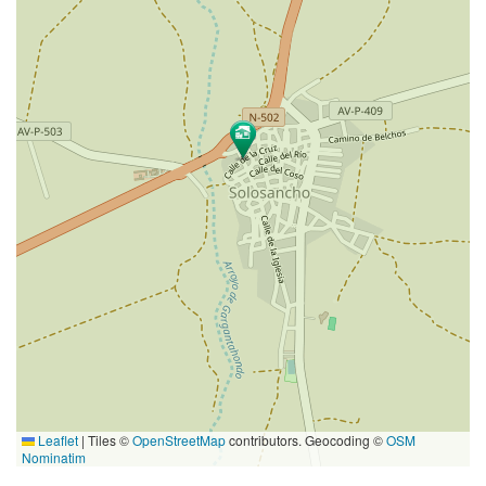
Leaflet
|
Tiles ©
OpenStreetMap
contributors. Geocoding ©
OSM
Nominatim