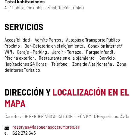
Total habitaciones
4
1
habitación doble
3
habitación triple
SERVICIOS
Accesibilidad
Admite Perros
Autobús o Transporte Público
Próximo
Bar-Cafetería en el alojamiento
Conexión Internet/
Wifi
Garaje - Parking
Jardín - Terraza
Parque Infantil
Piscina exterior
Restaurante en el alojamiento
Servicio
Habitaciones 24 Horas
Teléfono
Zona de Alta Montaña
Zona
de Interés Turístico
DIRECCIÓN Y
LOCALIZACIÓN EN EL
MAPA
Dirección
Carretera DE PEGUERINOS AL ALTO DEL LEÓN KM. 1.
Peguerinos.
Ávila
postal
Dirección
reservas@lasbuenascostumbres.es
de
Teléfonos
622 272 645