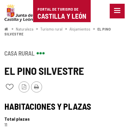
Portal
Saltar al contenido
PORTAL DE TURISMO DE
Menu
de
CASTILLA Y LEÓN
cerra
Mostr
Turismo
opcio
Inicio
Naturaleza
Turismo rural
Alojamientos
EL PINO
de
SILVESTRE
de
naveg
Castilla
CASA RURAL
y
EL PINO SILVESTRE
León
Versión
Imprimir
Añadir/quitar
PDF
de
mis
cuadernos
HABITACIONES Y PLAZAS
Total plazas
11