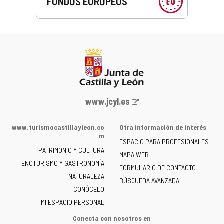
FONDOS EUROPEOS
Portal
www.jcyl.es
web
de
www.turismocastillayleon.co
Otra información de interés
la
m
ESPACIO PARA PROFESIONALES
Junta
PATRIMONIO Y CULTURA
de
MAPA WEB
ENOTURISMO Y GASTRONOMÍA
Castilla
FORMULARIO DE CONTACTO
NATURALEZA
y
BÚSQUEDA AVANZADA
León
CONÓCELO
-
MI ESPACIO PERSONAL
Conecta con nosotros en