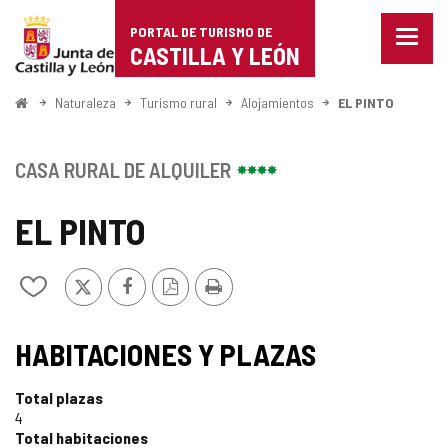
Portal
Saltar al contenido
PORTAL DE TURISMO DE
Menu
de
CASTILLA Y LEÓN
cerra
Mostr
Turismo
opcio
Inicio
Naturaleza
Turismo rural
Alojamientos
EL PINTO
de
de
naveg
Castilla
CASA RURAL DE ALQUILER
y
EL PINTO
León
X
Facebook
Versión
Imprimir
Añadir/quitar
PDF
de
mis
cuadernos
HABITACIONES Y PLAZAS
Total plazas
4
Total habitaciones