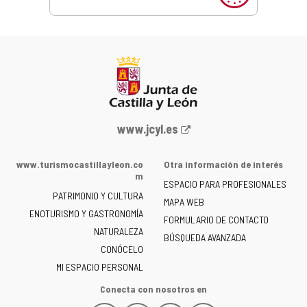
Portal
www.jcyl.es
web
de
www.turismocastillayleon.co
Otra información de interés
la
m
ESPACIO PARA PROFESIONALES
Junta
PATRIMONIO Y CULTURA
de
MAPA WEB
ENOTURISMO Y GASTRONOMÍA
Castilla
FORMULARIO DE CONTACTO
NATURALEZA
y
BÚSQUEDA AVANZADA
León
CONÓCELO
-
MI ESPACIO PERSONAL
Conecta con nosotros en