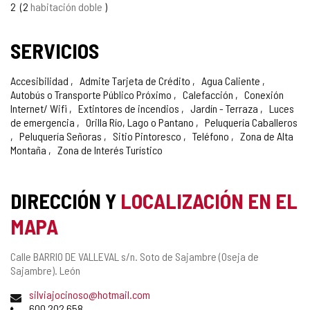
2
2
habitación doble
SERVICIOS
Accesibilidad
Admite Tarjeta de Crédito
Agua Caliente
Autobús o Transporte Público Próximo
Calefacción
Conexión
Internet/ Wifi
Extintores de incendios
Jardín - Terraza
Luces
de emergencia
Orilla Río, Lago o Pantano
Peluquería Caballeros
Peluquería Señoras
Sitio Pintoresco
Teléfono
Zona de Alta
Montaña
Zona de Interés Turístico
DIRECCIÓN Y
LOCALIZACIÓN EN EL
MAPA
Dirección
Calle BARRIO DE VALLEVAL s/n.
Soto de Sajambre (Oseja de
postal
Sajambre).
León
Dirección
silviajocinoso@hotmail.com
de
Teléfonos
600 202 658