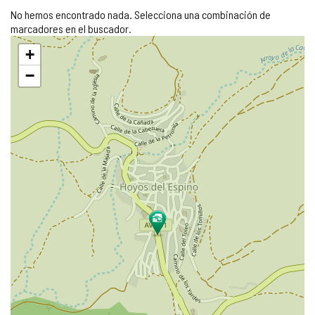
No hemos encontrado nada. Selecciona una combinación de
marcadores en el buscador.
Saltar
+
mapa
−