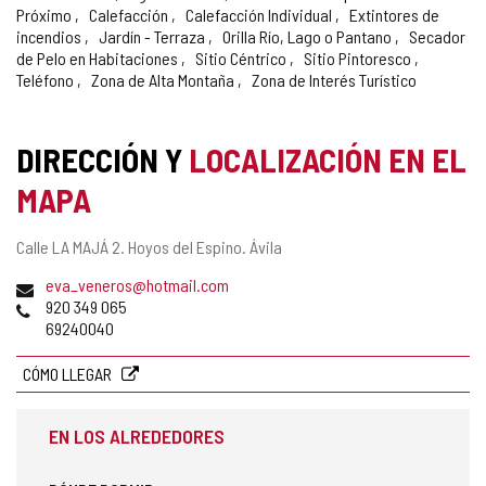
Próximo
Calefacción
Calefacción Individual
Extintores de
incendios
Jardín - Terraza
Orilla Río, Lago o Pantano
Secador
de Pelo en Habitaciones
Sitio Céntrico
Sitio Pintoresco
Teléfono
Zona de Alta Montaña
Zona de Interés Turístico
DIRECCIÓN Y
LOCALIZACIÓN EN EL
MAPA
Dirección
Calle LA MAJÁ 2.
Hoyos del Espino.
Ávila
postal
Dirección
eva_veneros@hotmail.com
de
Teléfonos
920 349 065
correo
69240040
electrónico
CÓMO LLEGAR
EN LOS ALREDEDORES