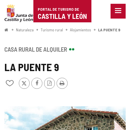
Portal
Saltar al contenido
PORTAL DE TURISMO DE
Menu
de
CASTILLA Y LEÓN
cerra
Mostr
Turismo
opcio
Inicio
Naturaleza
Turismo rural
Alojamientos
LA PUENTE 9
de
de
naveg
Castilla
CASA RURAL DE ALQUILER
y
LA PUENTE 9
León
X
Facebook
Versión
Imprimir
Añadir/quitar
PDF
de
mis
cuadernos
GALERÍA
DE