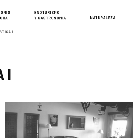
or
MONIO
ENOTURISMO
NATURALEZA
TURA
Y GASTRONOMÍA
TICA I
 I