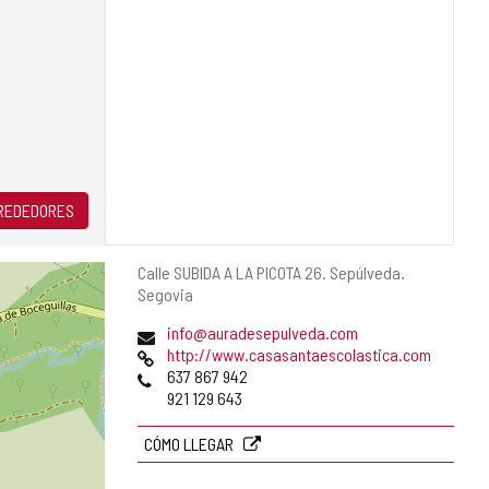
LREDEDORES
Dirección
Calle SUBIDA A LA PICOTA 26.
Sepúlveda.
postal
Segovia
Dirección
info@auradesepulveda.com
de
Página
http://www.casasantaescolastica.com
correo
Web
Teléfonos
637 867 942
electrónico
921 129 643
CÓMO LLEGAR