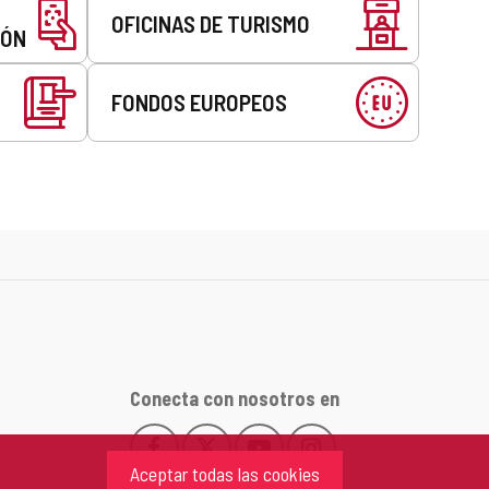
OFICINAS DE TURISMO
EÓN
FONDOS EUROPEOS
Conecta con nosotros en
Facebook
X
YouTube
Instagram
Este
Este
Este
Este
Aceptar todas las cookies
enlace
enlace
enlace
enlace