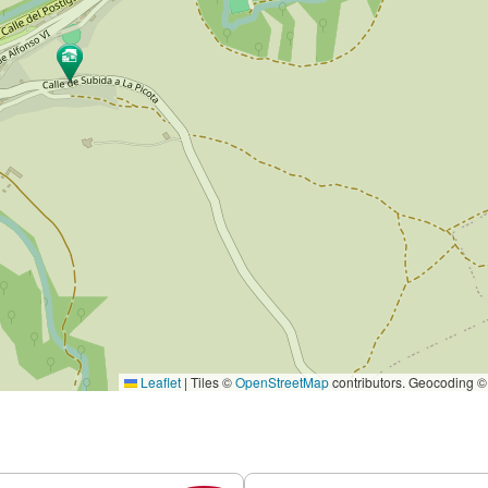
Leaflet
|
Tiles ©
OpenStreetMap
contributors. Geocoding 