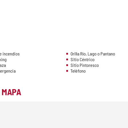
e incendios
Orilla Río, Lago o Pantano
king
Sitio Céntrico
raza
Sitio Pintoresco
ergencia
Teléfono
L MAPA