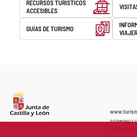
RECURSOS TURÍSTICOS
VISITA
ACCESIBLES
INFOR
GUÍAS DE TURISMO
VIAJE
www.turism
PATRIMONIO Y 
Portal
www.jcyl.es
ENOTURISMO Y
web