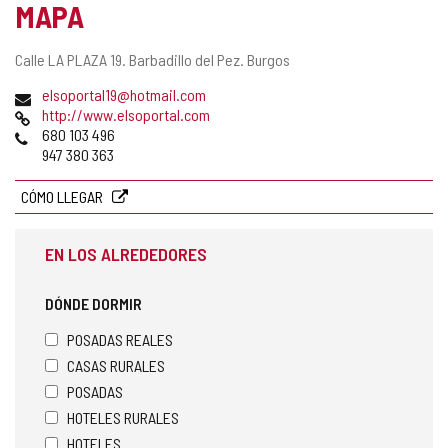
MAPA
Dirección
Calle LA PLAZA 19.
Barbadillo del Pez.
Burgos
postal
Dirección
elsoportal19@hotmail.com
de
Página
http://www.elsoportal.com
correo
Web
Teléfonos
680 103 496
electrónico
947 380 363
CÓMO LLEGAR
EN LOS ALREDEDORES
DÓNDE DORMIR
POSADAS REALES
CASAS RURALES
POSADAS
HOTELES RURALES
HOTELES