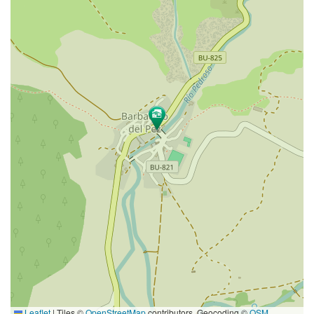
Leaflet
|
Tiles ©
OpenStreetMap
contributors. Geocoding ©
OSM