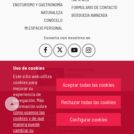
de
ENOTURISMO Y GASTRONOMÍA
Castilla
FORMULARIO DE CONTACTO
NATURALEZA
y
BÚSQUEDA AVANZADA
León
CONÓCELO
-
MI ESPACIO PERSONAL
Conecta con nosotros en
Facebook
X
YouTube
Instagram
Este
Este
Este
Este
enlace
enlace
enlace
enlace
se
se
se
se
Uso de cookies
abrirá
abrirá
abrirá
abrirá
Este sitio web utiliza
en
en
en
en
cookies para
una
una
una
una
Aceptar todas las cookies
mejorar su
ventana
ventana
ventana
ventana
experiencia de
nueva.
nueva.
nueva.
nueva.
navegación. Más
Rechazar todas las cookies
"Volver
información sobre
cómo usamos las
Copyright 2026 - Junta de Castilla y León
cookies y de qué
arriba"
Configurar cookies
Todos los derechos reservados.
manera puede
POLÍTICA DE COOKIES
cambiar su
ACCESIBILIDAD