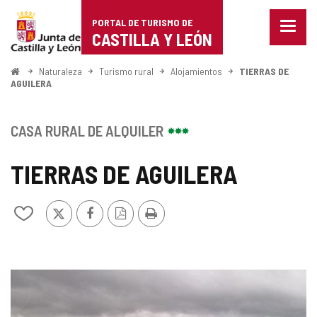
Portal
Saltar al contenido
PORTAL DE TURISMO DE
Menu
de
CASTILLA Y LEÓN
cerra
Mostr
Turismo
opcio
Inicio
Naturaleza
Turismo rural
Alojamientos
TIERRAS DE
de
AGUILERA
de
naveg
Castilla
CASA RURAL DE ALQUILER
y
TIERRAS DE AGUILERA
León
X
Facebook
Versión
Imprimir
Añadir/quitar
PDF
de
mis
cuadernos
GALERÍA
DE