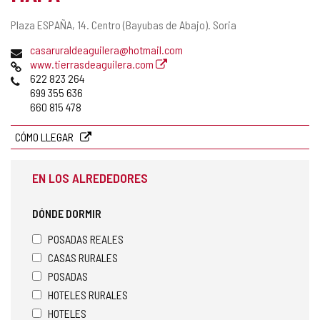
Dirección
Plaza ESPAÑA, 14.
Centro (Bayubas de Abajo).
Soria
postal
Dirección
casaruraldeaguilera@hotmail.com
de
Página
www.tierrasdeaguilera.com
correo
Web
Teléfonos
622 823 264
electrónico
699 355 636
660 815 478
CÓMO LLEGAR
EN LOS ALREDEDORES
DÓNDE DORMIR
POSADAS REALES
CASAS RURALES
POSADAS
HOTELES RURALES
HOTELES