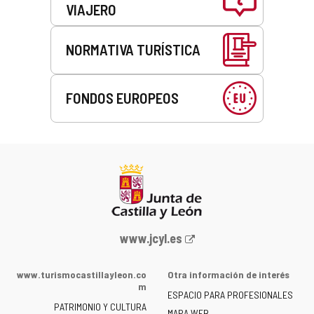
VIAJERO
NORMATIVA TURÍSTICA
FONDOS EUROPEOS
Portal
www.jcyl.es
web
de
www.turismocastillayleon.co
Otra información de interés
la
m
ESPACIO PARA PROFESIONALES
Junta
PATRIMONIO Y CULTURA
MAPA WEB