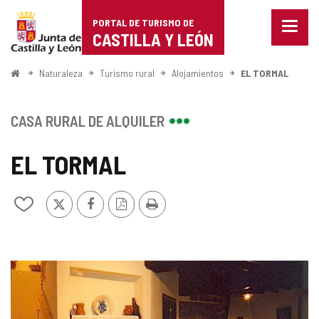
Portal
Saltar al contenido
PORTAL DE TURISMO DE
Menu
de
CASTILLA Y LEÓN
cerra
Mostr
Turismo
opcio
Inicio
Naturaleza
Turismo rural
Alojamientos
EL TORMAL
de
de
naveg
Castilla
CASA RURAL DE ALQUILER
y
EL TORMAL
León
X
Facebook
Versión
Imprimir
Añadir/quitar
PDF
de
mis
cuadernos
GALERÍA
DE