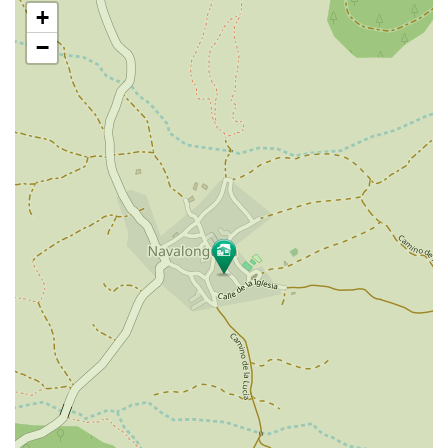
+
mapa
−