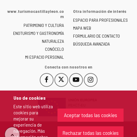
web
de
www.turismocastillayleon.co
Otra información de interés
la
m
ESPACIO PARA PROFESIONALES
Junta
PATRIMONIO Y CULTURA
de
MAPA WEB
ENOTURISMO Y GASTRONOMÍA
Castilla
FORMULARIO DE CONTACTO
NATURALEZA
y
BÚSQUEDA AVANZADA
León
CONÓCELO
-
MI ESPACIO PERSONAL
Conecta con nosotros en
Facebook
X
YouTube
Instagram
Este
Este
Este
Este
enlace
enlace
enlace
enlace
se
se
se
se
Uso de cookies
abrirá
abrirá
abrirá
abrirá
Este sitio web utiliza
en
en
en
en
cookies para
una
una
una
una
Aceptar todas las cookies
mejorar su
ventana
ventana
ventana
ventana
experiencia de
nueva.
nueva.
nueva.
nueva.
navegación. Más
Rechazar todas las cookies
"Volver
información sobre