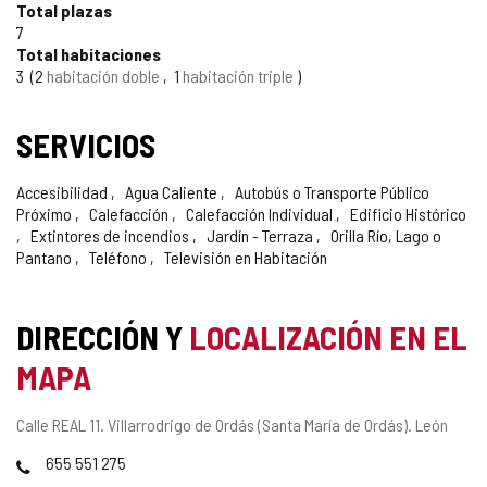
Total plazas
7
Total habitaciones
3
2
habitación doble
1
habitación triple
SERVICIOS
Accesibilidad
Agua Caliente
Autobús o Transporte Público
Próximo
Calefacción
Calefacción Individual
Edificio Histórico
Extintores de incendios
Jardín - Terraza
Orilla Río, Lago o
Pantano
Teléfono
Televisión en Habitación
DIRECCIÓN Y
LOCALIZACIÓN EN EL
MAPA
Dirección
Calle REAL 11.
Villarrodrigo de Ordás (Santa María de Ordás).
León
postal
Teléfonos
655 551 275