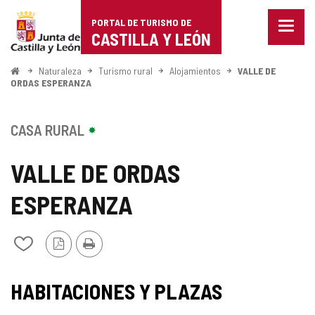
Portal
Saltar al contenido
PORTAL DE TURISMO DE
Menu
de
CASTILLA Y LEÓN
cerra
Mostr
Turismo
opcio
Inicio
Naturaleza
Turismo rural
Alojamientos
VALLE DE
de
ORDAS ESPERANZA
de
naveg
Castilla
CASA RURAL
y
VALLE DE ORDAS
León
ESPERANZA
Versión
Imprimir
Añadir/quitar
PDF
de
mis
cuadernos
HABITACIONES Y PLAZAS