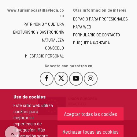
web
de
www.turismocastillayleon.co
Otra información de interés
la
m
ESPACIO PARA PROFESIONALES
Junta
PATRIMONIO Y CULTURA
de
MAPA WEB
ENOTURISMO Y GASTRONOMÍA
Castilla
FORMULARIO DE CONTACTO
NATURALEZA
y
BÚSQUEDA AVANZADA
León
CONÓCELO
-
MI ESPACIO PERSONAL
Conecta con nosotros en
Facebook
X
YouTube
Instagram
Este
Este
Este
Este
enlace
enlace
enlace
enlace
se
se
se
se
Uso de cookies
abrirá
abrirá
abrirá
abrirá
Este sitio web utiliza
en
en
en
en
cookies para
una
una
una
una
Aceptar todas las cookies
mejorar su
ventana
ventana
ventana
ventana
experiencia de
nueva.
nueva.
nueva.
nueva.
navegación. Más
Rechazar todas las cookies
"Volver
información sobre