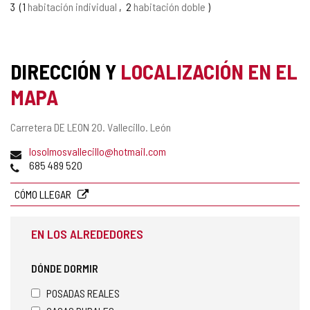
3
1
habitación individual
2
habitación doble
DIRECCIÓN Y
LOCALIZACIÓN EN EL
MAPA
Dirección
Carretera DE LEON 20.
Vallecillo.
León
postal
Dirección
losolmosvallecillo@hotmail.com
de
Teléfonos
685 489 520
correo
electrónico
CÓMO LLEGAR
EN LOS ALREDEDORES
DÓNDE DORMIR
POSADAS REALES