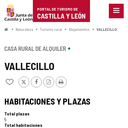
Portal
Saltar al contenido
PORTAL DE TURISMO DE
Menu
de
CASTILLA Y LEÓN
cerra
Mostr
Turismo
opcio
Inicio
Naturaleza
Turismo rural
Alojamientos
VALLECILLO
de
de
naveg
Castilla
CASA RURAL DE ALQUILER
y
VALLECILLO
León
X
Facebook
Versión
Imprimir
Añadir/quitar
PDF
de
mis
cuadernos
HABITACIONES Y PLAZAS
Total plazas
5
Total habitaciones