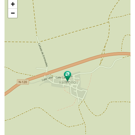
+
mapa
−