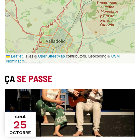
Leaflet
|
Tiles ©
OpenStreetMap
contributors. Geocoding ©
OSM
Nominatim
ÇA
SE PASSE
seul
25
OCTOBRE