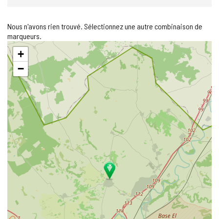
Nous n'avons rien trouvé. Sélectionnez une autre combinaison de
marqueurs.
Sauter
+
la
carte
−