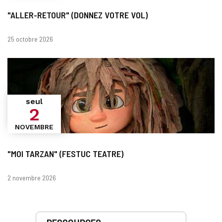
"ALLER-RETOUR" (DONNEZ VOTRE VOL)
Dates
25 octobre 2026
seul
2
NOVEMBRE
"MOI TARZAN" (FESTUC TEATRE)
Dates
2 novembre 2026
Prestations