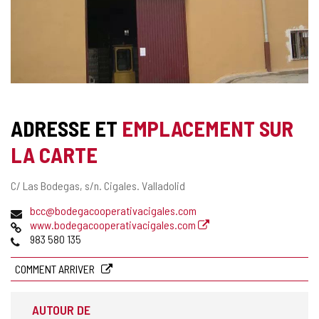
ADRESSE ET
EMPLACEMENT SUR
LA CARTE
Adresse
C/ Las Bodegas, s/n.
Cigales.
Valladolid
postale
Adresse
bcc@bodegacooperativacigales.com
de
Page
www.bodegacooperativacigales.com
courrier
Web
Téléphones
983 580 135
électronique
COMMENT ARRIVER
AUTOUR DE