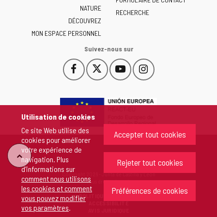
NATURE
y
RECHERCHE
León
DÉCOUVREZ
-
MON ESPACE PERSONNEL
Suivez-nous sur
Facebook
X
YouTube
Instagram
Este
Este
Este
Este
enlace
enlace
enlace
enlace
se
se
se
se
abrirá
abrirá
abrirá
abrirá
en
en
en
en
Utilisation de cookies
una
una
una
una
Ce site Web utilise des
ventana
ventana
ventana
ventana
Accepter tout cookies
cookies pour améliorer
nueva.
nueva.
nueva.
nueva.
votre expérience de
"Retour
navigation. Plus
Rejeter tout cookies
d'informations sur
Copyright 2026 - Junta de Castilla y León
comment nous utilisons
au
Tous droits réservés
les cookies et comment
Préférences de cookies
POLITIQUE DE COOKIES
vous pouvez modifier
sommet"
ACCESSIBILITÉ
vos paramètres
.
AVIS JURIDIQUE