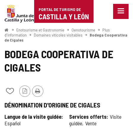
Portal
Passer au contenu
PORTAL DE TURISMO DE
Menu
de
CASTILLA Y LEÓN
fermé
Affich
Turismo
les
<
Enotourisme et Gastronomie
Oenotourisme
Plus
Accueil
optio
d'information
Domaines viticoles visitables
Bodega Cooperativa
de
de Cigales
de
naviga
Castilla
BODEGA COOPERATIVA DE
y
CIGALES
León
Ajouter/retirer
Version
Imprimer
le
PDF
DÉNOMINATION D'ORIGINE DE CIGALES
contenu
de
Langue de la visite guidée
Services offerts
Visite
cahiers
Español
guidée
Vente