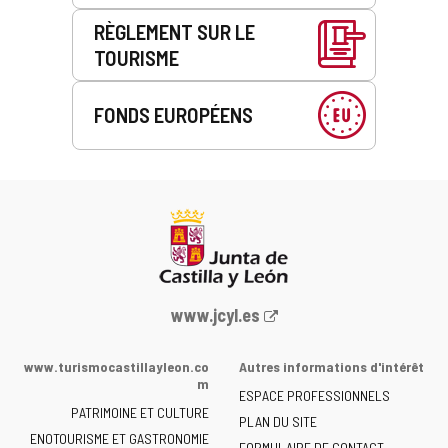
RÈGLEMENT SUR LE
TOURISME
FONDS EUROPÉENS
Portail
www.jcyl.es
Web
de
www.turismocastillayleon.co
Autres informations d'intérêt
la
m
ESPACE PROFESSIONNELS
Junta
PATRIMOINE ET CULTURE
de
PLAN DU SITE
ENOTOURISME ET GASTRONOMIE
Castilla
FORMULAIRE DE CONTACT