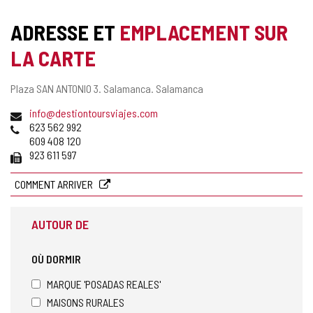
de
cahiers
ADRESSE ET
EMPLACEMENT SUR
LA CARTE
Adresse
Plaza SAN ANTONIO 3.
Salamanca.
Salamanca
postale
Adresse
info@destiontoursviajes.com
de
Téléphones
623 562 992
courrier
609 408 120
électronique
Fax
923 611 597
COMMENT ARRIVER
AUTOUR DE
OÙ DORMIR
MARQUE 'POSADAS REALES'
MAISONS RURALES