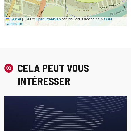
Leaflet
|
Tiles ©
OpenStreetMap
contributors. Geocoding ©
OSM
Nominatim
CELA PEUT VOUS
INTÉRESSER