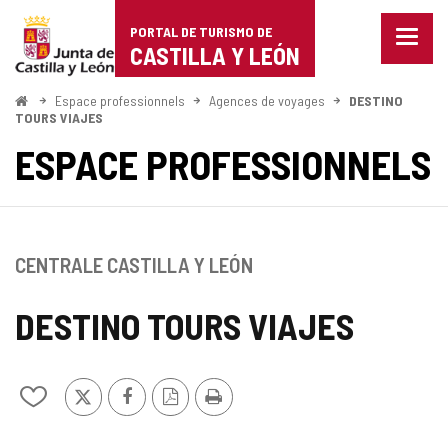
Portal
Passer au contenu
PORTAL DE TURISMO DE
Menu
de
CASTILLA Y LEÓN
fermé
Affich
Turismo
les
<
Espace professionnels
Agences de voyages
DESTINO
Accueil
optio
TOURS VIAJES
de
de
ESPACE PROFESSIONNELS
naviga
Castilla
y
León
CENTRALE CASTILLA Y LEÓN
DESTINO TOURS VIAJES
X
Facebook
Version
Imprimer
Ajouter/retirer
PDF
le
contenu