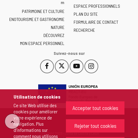
la
m
ESPACE PROFESSIONNELS
Junta
PATRIMOINE ET CULTURE
de
PLAN DU SITE
ENOTOURISME ET GASTRONOMIE
Castilla
FORMULAIRE DE CONTACT
NATURE
y
RECHERCHE
León
DÉCOUVREZ
-
MON ESPACE PERSONNEL
Suivez-nous sur
Facebook
X
YouTube
Instagram
Este
Este
Este
Este
enlace
enlace
enlace
enlace
se
se
se
se
abrirá
abrirá
abrirá
abrirá
en
en
en
en
Utilisation de cookies
una
una
una
una
Ce site Web utilise des
ventana
ventana
ventana
ventana
Accepter tout cookies
cookies pour améliorer
nueva.
nueva.
nueva.
nueva.
votre expérience de
"Retour
navigation. Plus
Rejeter tout cookies
d'informations sur
Copyright 2026 - Junta de Castilla y León
comment nous utilisons
au
Tous droits réservés