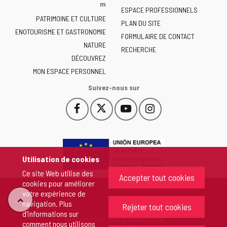
la
m
ESPACE PROFESSIONNELS
Junta
PATRIMOINE ET CULTURE
de
PLAN DU SITE
ENOTOURISME ET GASTRONOMIE
Castilla
FORMULAIRE DE CONTACT
NATURE
y
RECHERCHE
León
DÉCOUVREZ
-
MON ESPACE PERSONNEL
Suivez-nous sur
Facebook
X
YouTube
Instagram
Este
Este
Este
Este
enlace
enlace
enlace
enlace
se
se
se
se
abrirá
abrirá
abrirá
abrirá
en
en
en
en
Utilisation de cookies
una
una
una
una
Ce site Web utilise des
ventana
ventana
ventana
ventana
Accepter tout cookies
cookies pour améliorer
nueva.
nueva.
nueva.
nueva.
votre expérience de
"Retour
navigation. Plus
Rejeter tout cookies
d'informations sur
Copyright 2026 - Junta de Castilla y León
comment nous utilisons
au
Tous droits réservés