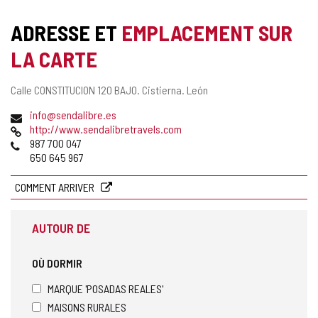
de
cahiers
ADRESSE ET
EMPLACEMENT SUR
LA CARTE
Adresse
Calle CONSTITUCION 120 BAJO.
Cistierna.
León
postale
Adresse
info@sendalibre.es
de
Page
http://www.sendalibretravels.com
courrier
Web
Téléphones
987 700 047
électronique
650 645 967
COMMENT ARRIVER
AUTOUR DE
OÙ DORMIR
MARQUE 'POSADAS REALES'
MAISONS RURALES