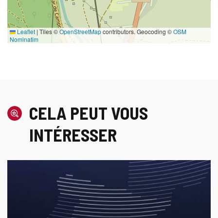
Leaflet
|
Tiles ©
OpenStreetMap
contributors. Geocoding ©
OSM
Nominatim
CELA PEUT VOUS
INTÉRESSER