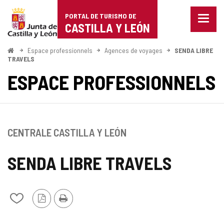
Portal
Passer au contenu
PORTAL DE TURISMO DE
Menu
de
CASTILLA Y LEÓN
fermé
Affich
Turismo
les
<
Espace professionnels
Agences de voyages
SENDA LIBRE
Accueil
optio
TRAVELS
de
de
ESPACE PROFESSIONNELS
naviga
Castilla
y
León
CENTRALE CASTILLA Y LEÓN
SENDA LIBRE TRAVELS
Version
Imprimer
Ajouter/retirer
PDF
le
contenu