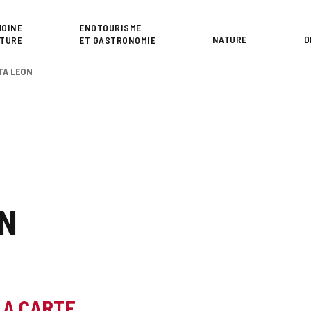
or
MOINE
ENOTOURISME
NATURE
D
LTURE
ET GASTRONOMIE
TA LEON
ON
LA CARTE