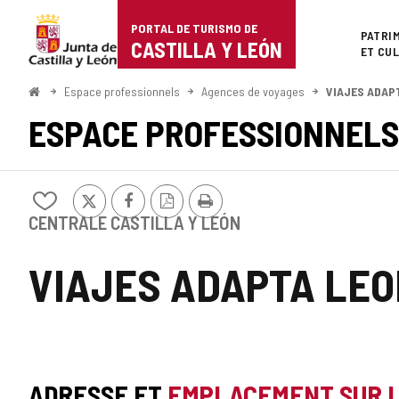
Portal
Passer au contenu
PORTAL DE TURISMO DE
Superi
PATRI
de
CASTILLA Y LEÓN
ET CU
Turismo
<
Espace professionnels
Agences de voyages
VIAJES ADAP
Accueil
de
ESPACE PROFESSIONNELS
Castilla
y
X
Facebook
Version
Imprimer
Ajouter/retirer
PDF
León
le
CENTRALE CASTILLA Y LEÓN
contenu
de
VIAJES ADAPTA LE
cahiers
ADRESSE ET
EMPLACEMENT SUR 