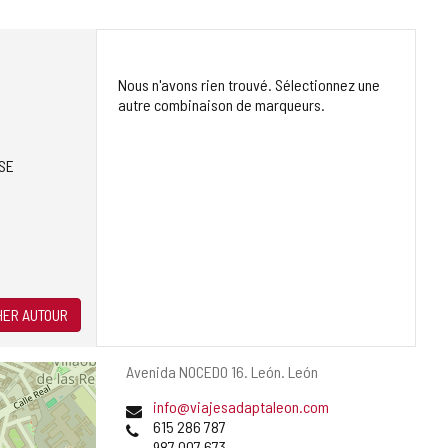
Nous n'avons rien trouvé. Sélectionnez une
autre combinaison de marqueurs.
SE
ER AUTOUR
Adresse
Avenida NOCEDO 16.
León.
León
postale
Adresse
info@viajesadaptaleon.com
de
Téléphones
615 286 787
courrier
987 007 673