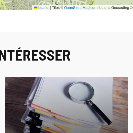
Leaflet
|
Tiles ©
OpenStreetMap
contributors. Geocoding 
INTÉRESSER