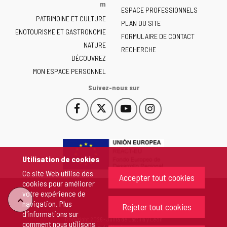
la
m
ESPACE PROFESSIONNELS
Junta
PATRIMOINE ET CULTURE
de
PLAN DU SITE
ENOTOURISME ET GASTRONOMIE
Castilla
FORMULAIRE DE CONTACT
NATURE
y
RECHERCHE
León
DÉCOUVREZ
-
MON ESPACE PERSONNEL
Suivez-nous sur
Facebook
X
YouTube
Instagram
Este
Este
Este
Este
enlace
enlace
enlace
enlace
se
se
se
se
abrirá
abrirá
abrirá
abrirá
en
en
en
en
Utilisation de cookies
una
una
una
una
Ce site Web utilise des
ventana
ventana
ventana
ventana
Accepter tout cookies
cookies pour améliorer
nueva.
nueva.
nueva.
nueva.
votre expérience de
"Retour
navigation. Plus
Rejeter tout cookies
d'informations sur
Copyright 2026 - Junta de Castilla y León
comment nous utilisons
au
Tous droits réservés