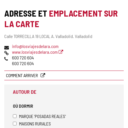
de
cahiers
ADRESSE ET
EMPLACEMENT SUR
LA CARTE
Adresse
Calle TORRECILLA 19 LOCAL A.
Valladolid.
Valladolid
postale
Adresse
info@losviajesdelara.com
de
Page
www.losviajesdelara.com
courrier
Web
Téléphones
600 720 604
électronique
600 720 604
COMMENT ARRIVER
AUTOUR DE
OÙ DORMIR
MARQUE 'POSADAS REALES'
MAISONS RURALES