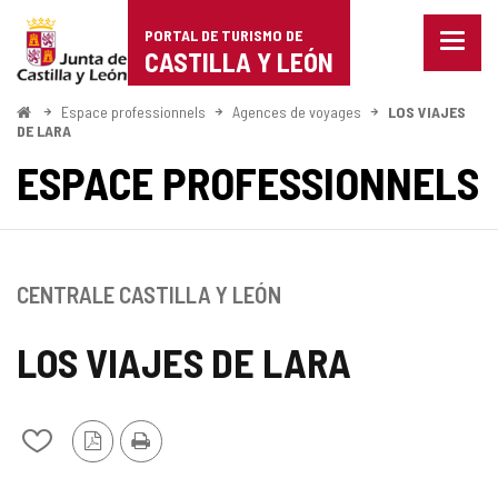
Portal
Passer au contenu
PORTAL DE TURISMO DE
Menu
de
CASTILLA Y LEÓN
fermé
Affich
Turismo
les
<
Espace professionnels
Agences de voyages
LOS VIAJES
Accueil
optio
DE LARA
de
de
ESPACE PROFESSIONNELS
naviga
Castilla
y
León
CENTRALE CASTILLA Y LEÓN
LOS VIAJES DE LARA
Version
Imprimer
Ajouter/retirer
PDF
le
contenu