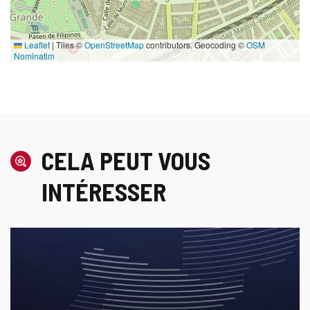
Leaflet
|
Tiles ©
OpenStreetMap
contributors. Geocoding ©
OSM
Nominatim
CELA PEUT VOUS
INTÉRESSER