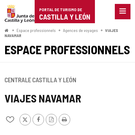
Portal
Passer au contenu
PORTAL DE TURISMO DE
Menu
de
CASTILLA Y LEÓN
fermé
Affich
Turismo
les
<
Espace professionnels
Agences de voyages
VIAJES
Accueil
optio
NAVAMAR
de
de
ESPACE PROFESSIONNELS
naviga
Castilla
y
León
CENTRALE CASTILLA Y LEÓN
VIAJES NAVAMAR
X
Facebook
Version
Imprimer
Ajouter/retirer
PDF
le
contenu