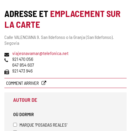
de
cahiers
ADRESSE ET
EMPLACEMENT SUR
LA CARTE
Adresse
Calle VALENCIANA 9.
San Ildefonso o la Granja (San Ildefonso).
postale
Segovia
Adresse
viajesnavamar@telefonica.net
de
Téléphones
921 470 056
courrier
647 854 607
électronique
Fax
921 473 946
COMMENT ARRIVER
AUTOUR DE
OÙ DORMIR
MARQUE 'POSADAS REALES'