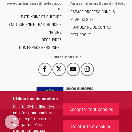
de
www.turismocastillayleon.co
Autres informations d'intérêt
la
m
ESPACE PROFESSIONNELS
Junta
PATRIMOINE ET CULTURE
de
PLAN DU SITE
ENOTOURISME ET GASTRONOMIE
Castilla
FORMULAIRE DE CONTACT
NATURE
y
RECHERCHE
León
DÉCOUVREZ
-
MON ESPACE PERSONNEL
Suivez-nous sur
Facebook
X
YouTube
Instagram
Este
Este
Este
Este
enlace
enlace
enlace
enlace
se
se
se
se
abrirá
abrirá
abrirá
abrirá
en
en
en
en
Utilisation de cookies
una
una
una
una
Ce site Web utilise des
ventana
ventana
ventana
ventana
Accepter tout cookies
cookies pour améliorer
nueva.
nueva.
nueva.
nueva.
votre expérience de
"Retour
navigation. Plus
Rejeter tout cookies
d'informations sur