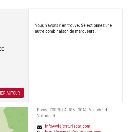
Nous n'avons rien trouvé. Sélectionnez une
autre combinaison de marqueurs.
SE
ER AUTOUR
Adresse
Paseo ZORRILLA, 185 LOCAL.
Valladolid.
postale
Valladolid
Adresse
info@viajesturiscar.com
de
Page
http://www.viajesturiscar.com