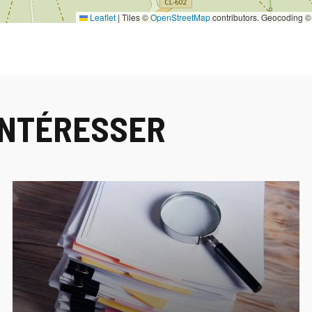
Leaflet
|
Tiles ©
OpenStreetMap
contributors. Geocoding 
INTÉRESSER