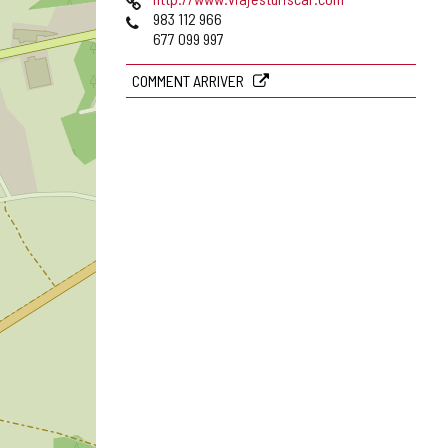
courrier
Web
Téléphones
983 112 966
électronique
677 099 997
COMMENT ARRIVER