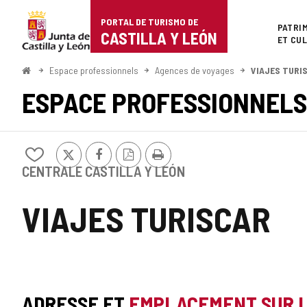
Portal
Passer au contenu
PORTAL DE TURISMO DE
Superi
PATRI
de
CASTILLA Y LEÓN
ET CU
Turismo
<
Espace professionnels
Agences de voyages
VIAJES TURI
Accueil
de
ESPACE PROFESSIONNELS
Castilla
y
X
Facebook
Version
Imprimer
Ajouter/retirer
PDF
León
le
CENTRALE CASTILLA Y LEÓN
contenu
de
VIAJES TURISCAR
cahiers
ADRESSE ET
EMPLACEMENT SUR 