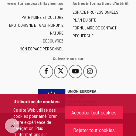
de
www.turismocastillayleon.co
Autres informations d'intérêt
la
m
ESPACE PROFESSIONNELS
Junta
PATRIMOINE ET CULTURE
de
PLAN DU SITE
ENOTOURISME ET GASTRONOMIE
Castilla
FORMULAIRE DE CONTACT
NATURE
y
RECHERCHE
León
DÉCOUVREZ
-
MON ESPACE PERSONNEL
Suivez-nous sur
Facebook
X
YouTube
Instagram
Este
Este
Este
Este
enlace
enlace
enlace
enlace
se
se
se
se
abrirá
abrirá
abrirá
abrirá
en
en
en
en
Utilisation de cookies
una
una
una
una
Ce site Web utilise des
ventana
ventana
ventana
ventana
Accepter tout cookies
cookies pour améliorer
nueva.
nueva.
nueva.
nueva.
votre expérience de
"Retour
navigation. Plus
Rejeter tout cookies
d'informations sur