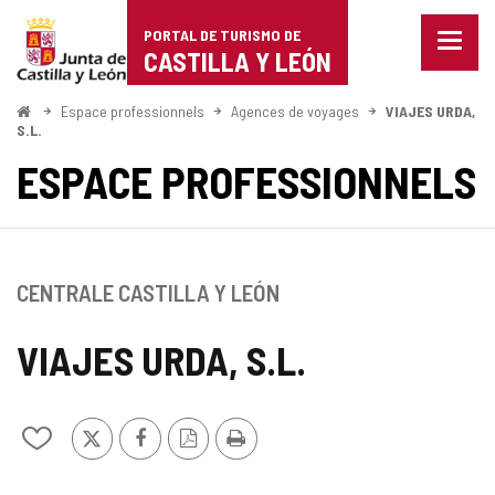
Portal
Passer au contenu
PORTAL DE TURISMO DE
Menu
de
CASTILLA Y LEÓN
fermé
Affich
Turismo
les
<
Espace professionnels
Agences de voyages
VIAJES URDA,
Accueil
optio
S.L.
de
de
ESPACE PROFESSIONNELS
naviga
Castilla
y
León
CENTRALE CASTILLA Y LEÓN
VIAJES URDA, S.L.
X
Facebook
Version
Imprimer
Ajouter/retirer
PDF
le
contenu