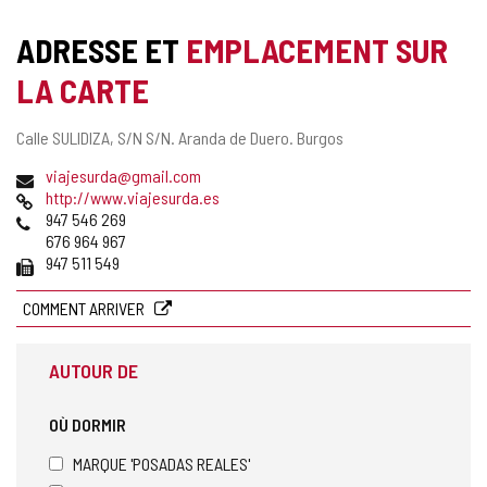
de
cahiers
ADRESSE ET
EMPLACEMENT SUR
LA CARTE
Adresse
Calle SULIDIZA, S/N S/N.
Aranda de Duero.
Burgos
postale
Adresse
viajesurda@gmail.com
de
Page
http://www.viajesurda.es
courrier
Web
Téléphones
947 546 269
électronique
676 964 967
Fax
947 511 549
COMMENT ARRIVER
AUTOUR DE
OÙ DORMIR
MARQUE 'POSADAS REALES'