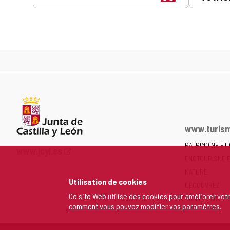
www.turism
PATRIMOINE ET
Portail
www.jcyl.es
ENOTOURISME 
Web
de
NATURE
Utilisation de cookies
la
DÉCOUVREZ
Junta
Ce site Web utilise des cookies pour améliorer vot
MON ESPACE P
comment vous pouvez modifier vos paramètres
.
de
Castilla
y