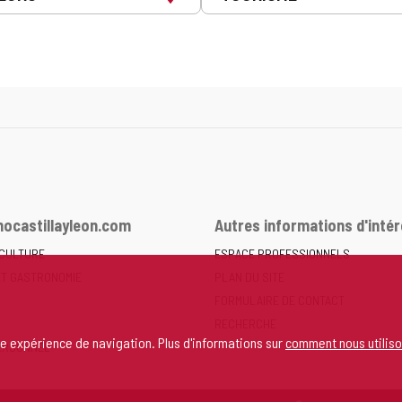
ocastillayleon.com
Autres informations d'intér
 CULTURE
ESPACE PROFESSIONNELS
ET GASTRONOMIE
PLAN DU SITE
FORMULAIRE DE CONTACT
RECHERCHE
re expérience de navigation. Plus d'informations sur
comment nous utiliso
ERSONNEL