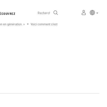
Sélecteur
Langue a
frança
MON
Recherche
ÉCOUVREZ
de
ESPACE
PERSONNEL
langue
on en génération. »
Voici comment s'est