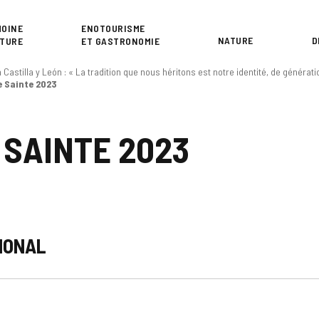
or
MOINE
ENOTOURISME
NATURE
D
LTURE
ET GASTRONOMIE
Castilla y León : « La tradition que nous héritons est notre identité, de générati
e Sainte 2023
 SAINTE 2023
TIONAL