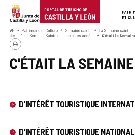
Portal
Passer au contenu
PORTAL DE TURISMO DE
Superi
PATRI
de
CASTILLA Y LEÓN
ET CU
Turismo
<
Patrimoine et Culture
Semaine sainte
La Semaine sainte en 
Accueil
déroulée la Semaine Sainte ces dernières années
C'était la Semain
de
Imprimer
Castilla
C'ÉTAIT LA SEMAINE
y
León
D'INTÉRÊT TOURISTIQUE INTERNA
D'INTÉRÊT TOURISTIQUE NATIONAL