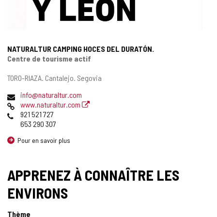
NATURALTUR CAMPING HOCES DEL DURATÓN.
Centre de tourisme actif
Adresse
TORO-RIAZA.
Cantalejo.
Segovia
postale
Adresse
info@naturaltur.com
de
Page
www.naturaltur.com
courrier
Web
Téléphones
921 521 727
électronique
653 290 307
Pour en savoir plus
APPRENEZ À CONNAÎTRE LES
ENVIRONS
Thème