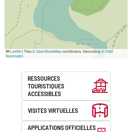
Leaflet
|
Tiles ©
OpenStreetMap
contributors. Geocoding ©
OSM
Nominatim
Prestations
RESSOURCES
de
TOURISTIQUES
service
ACCESSIBLES
VISITES VIRTUELLES
APPLICATIONS OFFICIELLES