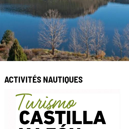
Slider
1
de
ACTIVITÉS NAUTIQUES
2