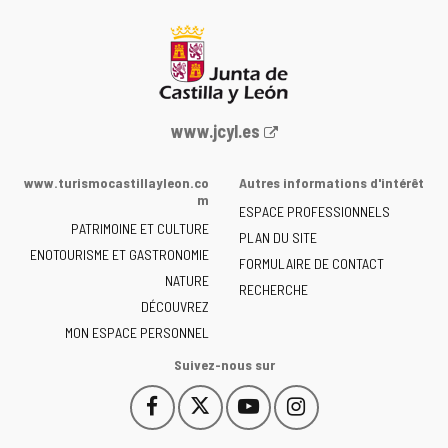
Portail
www.jcyl.es
Web
de
www.turismocastillayleon.co
Autres informations d'intérêt
la
m
ESPACE PROFESSIONNELS
Junta
PATRIMOINE ET CULTURE
de
PLAN DU SITE
ENOTOURISME ET GASTRONOMIE
Castilla
FORMULAIRE DE CONTACT
NATURE
y
RECHERCHE
León
DÉCOUVREZ
-
MON ESPACE PERSONNEL
Suivez-nous sur
Facebook
X
YouTube
Instagram
Este
Este
Este
Este
enlace
enlace
enlace
enlace