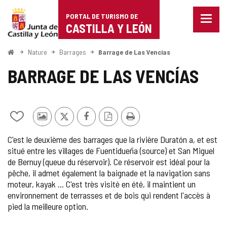
Portal
Passer au contenu
PORTAL DE TURISMO DE
Menu
de
CASTILLA Y LEÓN
fermé
Affich
Turismo
les
<
Nature
Barrages
Barrage de Las Vencías
optio
Accueil
de
de
BARRAGE DE LAS VENCÍAS
naviga
Castilla
y
Ajouter/retirer
Photos
X
Facebook
Version
Imprimer
León
le
d'autres
PDF
C'est le deuxième des barrages que la rivière Duratón a, et est
contenu
touristes
situé entre les villages de Fuentidueña (source) et San Miguel
de
de Bernuy (queue du réservoir). Ce réservoir est idéal pour la
cahiers
pêche, il admet également la baignade et la navigation sans
moteur, kayak ... C'est très visité en été, il maintient un
environnement de terrasses et de bois qui rendent l'accès à
pied la meilleure option.