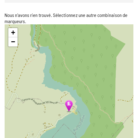
Nous n'avons rien trouvé. Sélectionnez une autre combinaison de
marqueurs.
Sauter
+
la
carte
−