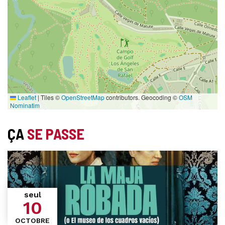
Leaflet
|
Tiles ©
OpenStreetMap
contributors. Geocoding ©
OSM
Nominatim
ÇA
SE PASSE
seul
10
OCTOBRE