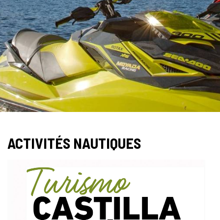
Slider
1
de
ACTIVITÉS NAUTIQUES
2