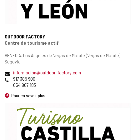
OUTDOOR FACTORY
Centre de tourisme actif
Adresse
VENECIA.
Los Ángeles de Vegas de Matute (Vegas de Matute).
postale
Segovia
Adresse
informacion@outdoor-factory.com
de
Téléphones
917 385 900
courrier
654 867 183
électronique
Pour en savoir plus