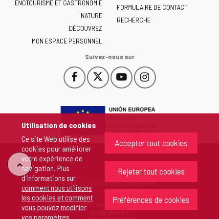
ENOTOURISME ET GASTRONOMIE
Castilla
FORMULAIRE DE CONTACT
NATURE
y
RECHERCHE
León
DÉCOUVREZ
-
MON ESPACE PERSONNEL
Suivez-nous sur
Facebook
X
YouTube
Instagram
Este
Este
Este
Este
enlace
enlace
enlace
enlace
se
se
se
se
abrirá
abrirá
abrirá
abrirá
en
en
en
en
Utilisation de cookies
una
una
una
una
Ce site Web utilise des
ventana
ventana
ventana
ventana
Accepter tout cookies
cookies pour améliorer
nueva.
nueva.
nueva.
nueva.
votre expérience de
"Retour
navigation. Plus
Rejeter tout cookies
d'informations sur
Copyright 2026 - Junta de Castilla y León
comment nous utilisons
au
Tous droits réservés
les cookies et comment
Préférences de cookies
POLITIQUE DE COOKIES
vous pouvez modifier
sommet"
ACCESSIBILITÉ
vos paramètres
.