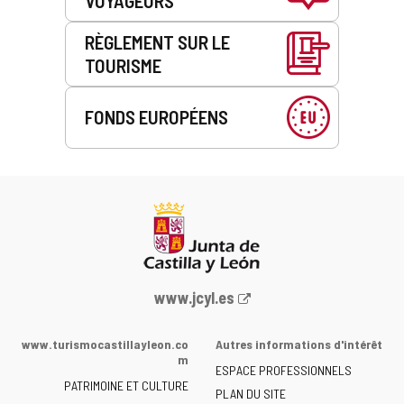
VOYAGEURS
RÈGLEMENT SUR LE
TOURISME
FONDS EUROPÉENS
Portail
www.jcyl.es
Web
de
www.turismocastillayleon.co
Autres informations d'intérêt
la
m
ESPACE PROFESSIONNELS
Junta
PATRIMOINE ET CULTURE
de
PLAN DU SITE