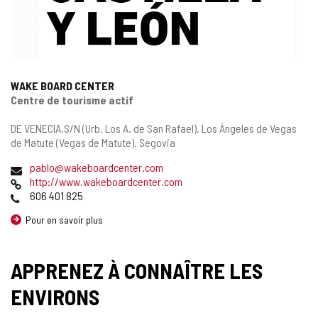
WAKE BOARD CENTER
Centre de tourisme actif
Adresse
DE VENECIA,S/N (Urb. Los A. de San Rafael).
Los Ángeles de Vegas
postale
de Matute (Vegas de Matute).
Segovia
Adresse
pablo@wakeboardcenter.com
de
Page
http://www.wakeboardcenter.com
courrier
Web
Téléphones
606 401 825
électronique
Pour en savoir plus
APPRENEZ À CONNAÎTRE LES
ENVIRONS