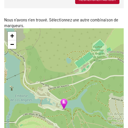
Nous n'avons rien trouvé. Sélectionnez une autre combinaison de
marqueurs.
Sauter
+
la
carte
−