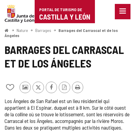
Portal
Passer au contenu
PORTAL DE TURISMO DE
Menu
de
CASTILLA Y LEÓN
fermé
Affich
Turismo
les
<
Nature
Barrages
Barrages del Carrascal et de los
Accueil
optio
Ángeles
de
de
BARRAGES DEL CARRASCAL
naviga
Castilla
ET DE LOS ÁNGELES
y
León
Ajouter/retirer
Photos
X
Facebook
Version
Imprimer
le
d'autres
PDF
Los Ángeles de San Rafael est un lieu résidentiel qui
contenu
touristes
appartient à El Espinar, duquel est à 8 km. Sur le côté ouest
de
de la colline où se trouve le lotissement, sont les réservoirs de
cahiers
Carrascal et los Ángeles, accompagnés par la rivière Moros.
Dans les deux se pratiquent multiples activités nautiques.