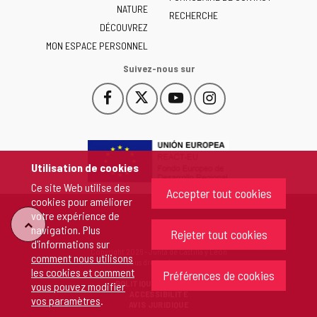
NATURE
y
RECHERCHE
León
DÉCOUVREZ
-
MON ESPACE PERSONNEL
Suivez-nous sur
Facebook
X
YouTube
Instagram
Este
Este
Este
Este
enlace
enlace
enlace
enlace
se
se
se
se
abrirá
abrirá
abrirá
abrirá
en
en
en
en
Utilisation de cookies
una
una
una
una
Ce site Web utilise des
ventana
ventana
ventana
ventana
Accepter tout cookies
cookies pour améliorer
nueva.
nueva.
nueva.
nueva.
votre expérience de
"Retour
navigation. Plus
Rejeter tout cookies
d'informations sur
Copyright 2026 - Junta de Castilla y León
comment nous utilisons
au
Tous droits réservés
les cookies et comment
Préférences de cookies
POLITIQUE DE COOKIES
vous pouvez modifier
sommet"
ACCESSIBILITÉ
vos paramètres
.
AVIS JURIDIQUE