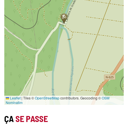
Leaflet
|
Tiles ©
OpenStreetMap
contributors. Geocoding ©
OSM
Nominatim
ÇA
SE PASSE