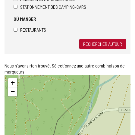
STATIONNEMENT DES CAMPING-CARS
OÙ MANGER
RESTAURANTS
RECHERCHER AUTOUR
Nous n'avons rien trouvé. Sélectionnez une autre combinaison de
marqueurs.
Sauter
+
la
carte
−