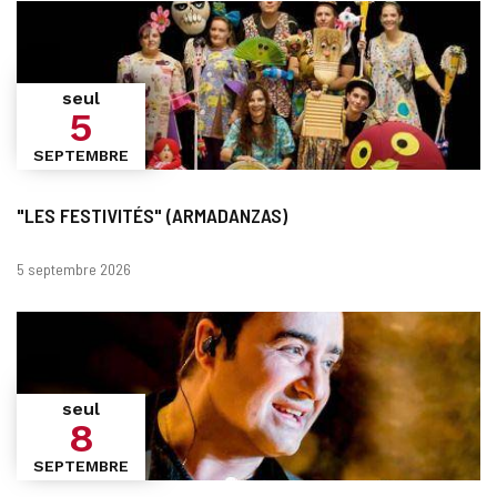
seul
5
SEPTEMBRE
"LES FESTIVITÉS" (ARMADANZAS)
Dates
5 septembre 2026
seul
8
SEPTEMBRE