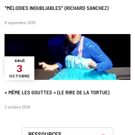
"MÉLODIES INOUBLIABLES" (RICHARD SANCHEZ)
Dates
8 septembre 2026
seul
3
OCTOBRE
« MÊME LES GOUTTES » (LE RIRE DE LA TORTUE)
Dates
3 octobre 2026
Prestations
RESSOURCES