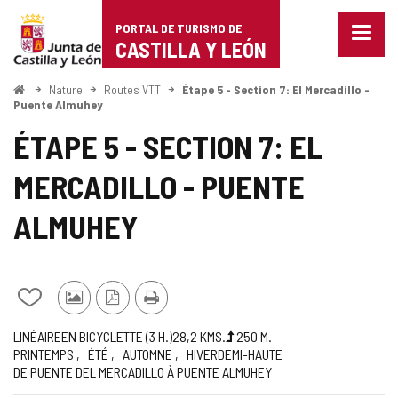
Portal
Passer au contenu
PORTAL DE TURISMO DE
Menu
de
CASTILLA Y LEÓN
fermé
Affich
Turismo
les
<
Nature
Routes VTT
Étape 5 - Section 7: El Mercadillo -
Accueil
optio
Puente Almuhey
de
de
ÉTAPE 5 - SECTION 7: EL
naviga
Castilla
MERCADILLO - PUENTE
y
León
ALMUHEY
Ajouter/retirer
Photos
Version
Imprimer
le
d'autres
PDF
Trajet
Façon
Longueur
Dénivellation
Recommandée
Difficulté
Itinéraire
LINÉAIRE
EN BICYCLETTE (3
H.
)
28,2
KMS.
250
M.
contenu
touristes
PRINTEMPS
ÉTÉ
AUTOMNE
HIVER
DEMI-HAUTE
montée
de
de
DE PUENTE DEL MERCADILLO À PUENTE ALMUHEY
la
cahiers
route