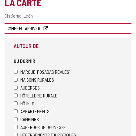
LA CARTE
Adresse
Cistierna.
León
postale
COMMENT ARRIVER
AUTOUR DE
OÙ DORMIR
MARQUE 'POSADAS REALES'
MAISONS RURALES
AUBERGES
HÔTELLERIE RURALE
HÔTELS
APPARTEMENTS
CAMPINGS
AUBERGES DE JEUNESSE
HÉBERGEMENTS TOURISTIQUES