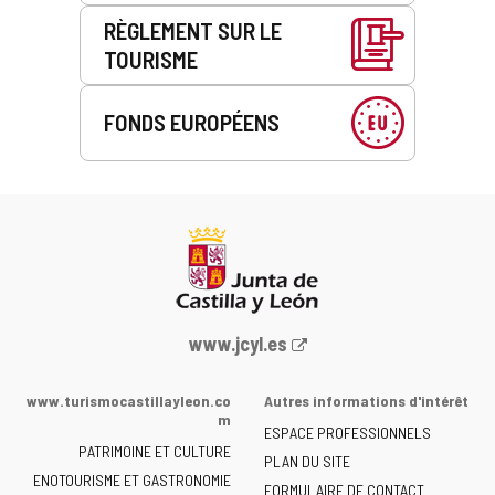
RÈGLEMENT SUR LE
TOURISME
FONDS EUROPÉENS
Portail
www.jcyl.es
Web
de
www.turismocastillayleon.co
Autres informations d'intérêt
la
m
ESPACE PROFESSIONNELS
Junta
PATRIMOINE ET CULTURE
de
PLAN DU SITE
ENOTOURISME ET GASTRONOMIE
Castilla
FORMULAIRE DE CONTACT