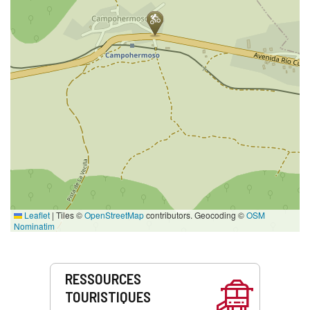
Leaflet
|
Tiles ©
OpenStreetMap
contributors. Geocoding ©
OSM
Nominatim
Prestations
RESSOURCES
de
TOURISTIQUES
service