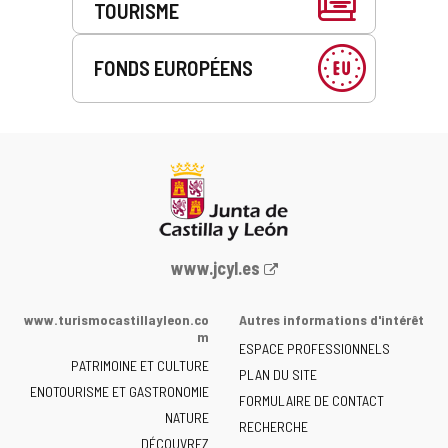
TOURISME
FONDS EUROPÉENS
Portail
www.jcyl.es
Web
de
www.turismocastillayleon.co
Autres informations d'intérêt
la
m
ESPACE PROFESSIONNELS
Junta
PATRIMOINE ET CULTURE
de
PLAN DU SITE
ENOTOURISME ET GASTRONOMIE
Castilla
FORMULAIRE DE CONTACT
NATURE
y
RECHERCHE
León
DÉCOUVREZ