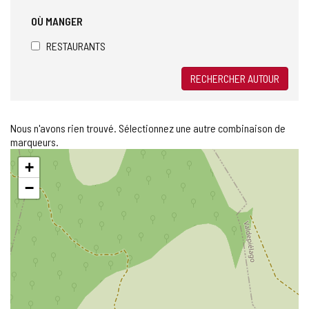
OÙ MANGER
RESTAURANTS
RECHERCHER AUTOUR
Nous n'avons rien trouvé. Sélectionnez une autre combinaison de
marqueurs.
Sauter
+
la
carte
−