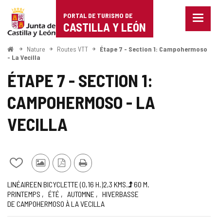
Portal
Passer au contenu
PORTAL DE TURISMO DE
Menu
de
CASTILLA Y LEÓN
fermé
Affich
Turismo
les
<
Nature
Routes VTT
Étape 7 - Section 1: Campohermoso
Accueil
optio
- La Vecilla
de
de
ÉTAPE 7 - SECTION 1:
naviga
Castilla
CAMPOHERMOSO - LA
y
León
VECILLA
Ajouter/retirer
Photos
Version
Imprimer
le
d'autres
PDF
Trajet
Façon
Longueur
Dénivellation
Recommandée
Difficulté
Itinéraire
LINÉAIRE
EN BICYCLETTE (0,16
H.
)
2,3
KMS.
60
M.
contenu
touristes
PRINTEMPS
ÉTÉ
AUTOMNE
HIVER
BASSE
montée
de
de
DE CAMPOHERMOSO À LA VECILLA
la
cahiers
route