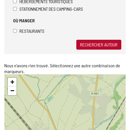
HÉBERGEMENTS TOURISTIQUES
STATIONNEMENT DES CAMPING-CARS
OÙ MANGER
RESTAURANTS
RECHERCHER AUTOUR
Nous n'avons rien trouvé. Sélectionnez une autre combinaison de
marqueurs.
Sauter
+
la
carte
−