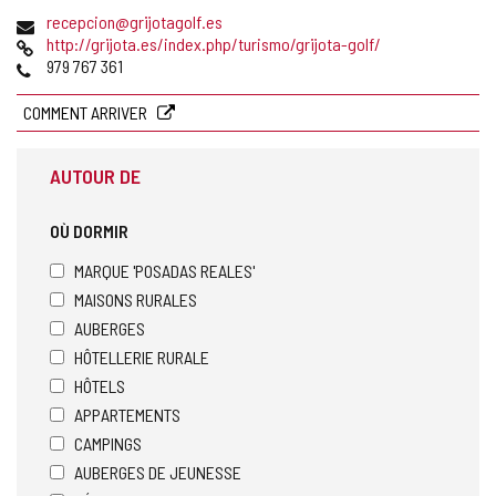
postale
Adresse
recepcion@grijotagolf.es
de
Page
http://grijota.es/index.php/turismo/grijota-golf/
courrier
Web
Téléphones
979 767 361
électronique
COMMENT ARRIVER
AUTOUR DE
OÙ DORMIR
MARQUE 'POSADAS REALES'
MAISONS RURALES
AUBERGES
HÔTELLERIE RURALE
HÔTELS
APPARTEMENTS
CAMPINGS
AUBERGES DE JEUNESSE