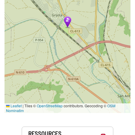
Leaflet
|
Tiles ©
OpenStreetMap
contributors. Geocoding ©
OSM
Nominatim
Prestations
RESSOURCES