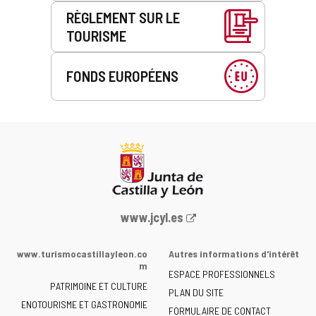
RÈGLEMENT SUR LE
TOURISME
FONDS EUROPÉENS
Portail
www.jcyl.es
Web
de
www.turismocastillayleon.co
Autres informations d'intérêt
la
m
ESPACE PROFESSIONNELS
Junta
PATRIMOINE ET CULTURE
de
PLAN DU SITE
ENOTOURISME ET GASTRONOMIE
Castilla
FORMULAIRE DE CONTACT