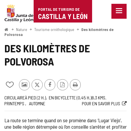
Portal
Passer au contenu
PORTAL DE TURISMO DE
Menu
de
CASTILLA Y LEÓN
fermé
Affich
Turismo
les
<
Nature
Tourisme ornithologique
Des kilomètres de
Accueil
optio
Polvorosa
de
de
DES KILOMÈTRES DE
naviga
Castilla
POLVOROSA
y
León
Ajouter/retirer
Photos
X
Facebook
Version
Imprimer
le
d'autres
PDF
Trajet
Façon
Longueur
Recommandée
Web
CIRCULAIRE
À PIED (2
H.
)
EN BICYCLETTE (0,45
H.
)
8,3
KMS.
contenu
touristes
PRINTEMPS
AUTOMNE
POUR EN SAVOIR PLUS
de
cahiers
La route se termine quand on se promène dans ‘Lugar Viejo’,
une belle région détrempée où l’on conseille s’arrêter et profiter