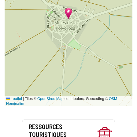
Leaflet
|
Tiles ©
OpenStreetMap
contributors. Geocoding ©
OSM
Nominatim
Prestations
RESSOURCES
de
TOURISTIQUES
service