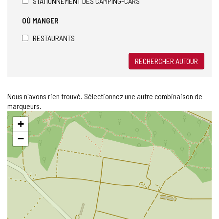
STATIONNEMENT DES CAMPING-CARS
OÙ MANGER
RESTAURANTS
RECHERCHER AUTOUR
Nous n'avons rien trouvé. Sélectionnez une autre combinaison de
marqueurs.
Sauter
+
la
carte
−