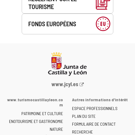
TOURISME
FONDS EUROPÉENS
Portail
www.jcyl.es
Web
de
www.turismocastillayleon.co
Autres informations d'intérêt
la
m
ESPACE PROFESSIONNELS
Junta
PATRIMOINE ET CULTURE
de
PLAN DU SITE
ENOTOURISME ET GASTRONOMIE
Castilla
FORMULAIRE DE CONTACT
NATURE
y
RECHERCHE