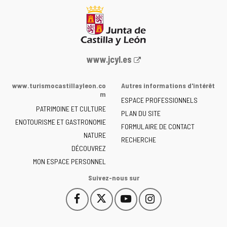
Portail
www.jcyl.es
Web
de
www.turismocastillayleon.co
Autres informations d'intérêt
la
m
ESPACE PROFESSIONNELS
Junta
PATRIMOINE ET CULTURE
de
PLAN DU SITE
ENOTOURISME ET GASTRONOMIE
Castilla
FORMULAIRE DE CONTACT
NATURE
y
RECHERCHE
León
DÉCOUVREZ
-
MON ESPACE PERSONNEL
Suivez-nous sur
Facebook
X
YouTube
Instagram
Este
Este
Este
Este
enlace
enlace
enlace
enlace
se
se
se
se