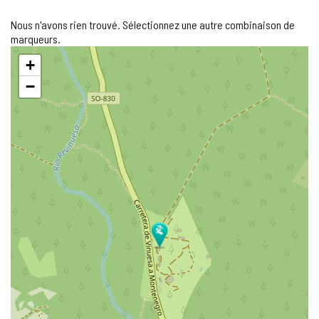
Nous n'avons rien trouvé. Sélectionnez une autre combinaison de
marqueurs.
Sauter
+
la
carte
−