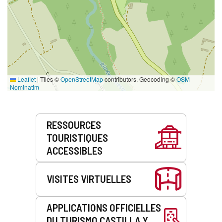
Leaflet
|
Tiles ©
OpenStreetMap
contributors. Geocoding ©
OSM
Nominatim
Prestations
RESSOURCES
de
TOURISTIQUES
service
ACCESSIBLES
VISITES VIRTUELLES
APPLICATIONS OFFICIELLES
DU TURISMO CASTILLA Y