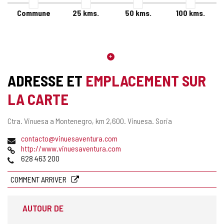
Commune
25
kms.
50
kms.
100
kms.
ADRESSE ET
EMPLACEMENT SUR
LA CARTE
Adresse
Ctra. Vinuesa a Montenegro, km 2,600.
Vinuesa.
Soria
postale
Adresse
contacto@vinuesaventura.com
de
Page
http://www.vinuesaventura.com
courrier
Web
Téléphones
628 463 200
électronique
COMMENT ARRIVER
AUTOUR DE