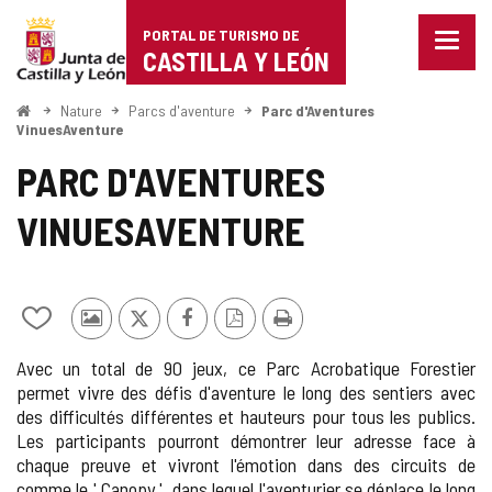
Portal
Passer au contenu
PORTAL DE TURISMO DE
Menu
de
CASTILLA Y LEÓN
fermé
Affich
Turismo
les
<
Nature
Parcs d'aventure
Parc d'Aventures
Accueil
optio
VinuesAventure
de
de
PARC D'AVENTURES
naviga
Castilla
VINUESAVENTURE
y
León
Ajouter/retirer
Photos
X
Facebook
Version
Imprimer
le
d'autres
PDF
Avec un total de 90 jeux, ce Parc Acrobatique Forestier
contenu
touristes
permet vivre des défis d'aventure le long des sentiers avec
de
des difficultés différentes et hauteurs pour tous les publics.
cahiers
Les participants pourront démontrer leur adresse face à
chaque preuve et vivront l'émotion dans des circuits de
comme le ' Canopy ', dans lequel l'aventurier se déplace le long