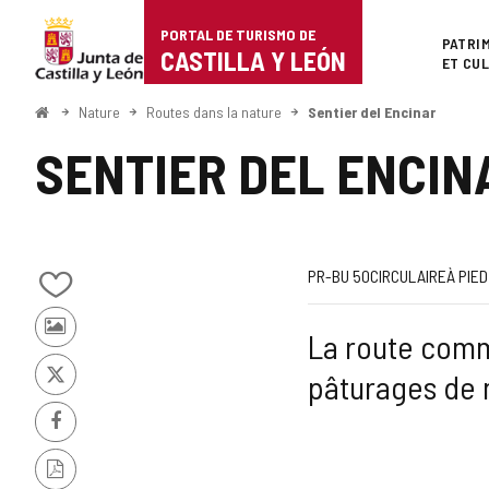
Portal
Passer au contenu
PORTAL DE TURISMO DE
Superi
PATRI
de
CASTILLA Y LEÓN
ET CU
Turismo
<
Nature
Routes dans la nature
Sentier del Encinar
Accueil
de
SENTIER DEL ENCIN
Castilla
y
León
Code
Trajet
Façon
Longueur
Dénivellation
Difficulté
Web
PR-BU 50
CIRCULAIRE
À PIED
Ajouter/retirer
de
montée
de
le
Photos
La route comm
contenu
la
la
d'autres
de
pâturages de 
touristes
cahiers
X
route
route
Facebook
Version