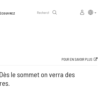
Sélecteur
Langue a
frança
MON
Recherche
ÉCOUVREZ
de
ESPACE
PERSONNEL
langue
POUR EN SAVOIR PLUS
Dès le sommet on verra des
res.