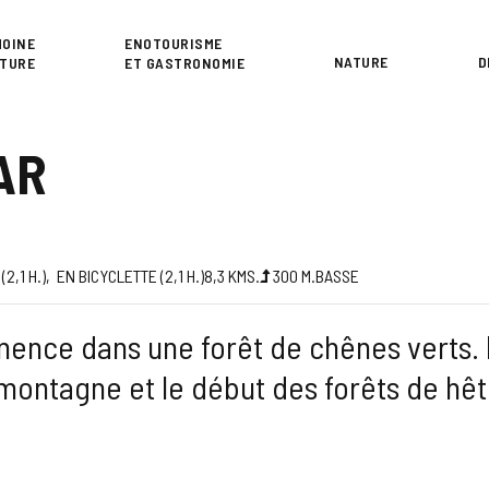
or
MOINE
ENOTOURISME
NATURE
D
LTURE
ET GASTRONOMIE
AR
 (2,1
H.
)
EN BICYCLETTE (2,1
H.
)
8,3
KMS.
300
M.
BASSE
ence dans une forêt de chênes verts. 
montagne et le début des forêts de hêt