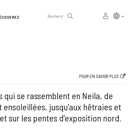
Sélecteur
Langue a
frança
MON
Recherche
ÉCOUVREZ
de
ESPACE
PERSONNEL
langue
POUR EN SAVOIR PLUS
 qui se rassemblent en Neila, de
 ensoleillées, jusqu'aux hêtraies et
et sur les pentes d'exposition nord.