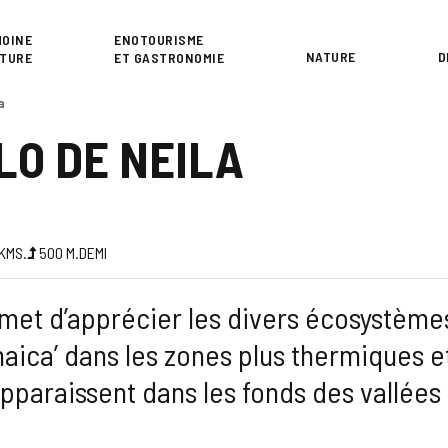
or
MOINE
ENOTOURISME
NATURE
D
LTURE
ET GASTRONOMIE
a
LO DE NEILA
KMS.
500
M.
DEMI
met d’apprécier les divers écosystèmes
aica’ dans les zones plus thermiques et
pparaissent dans les fonds des vallées 