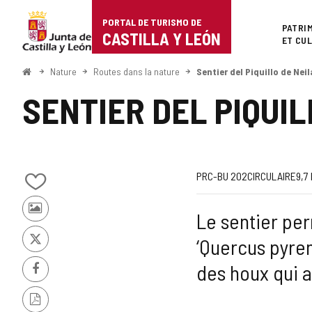
Portal
Passer au contenu
PORTAL DE TURISMO DE
Superi
PATRI
de
CASTILLA Y LEÓN
ET CU
Turismo
<
Nature
Routes dans la nature
Sentier del Piquillo de Neil
Accueil
de
SENTIER DEL PIQUIL
Castilla
y
León
Code
Trajet
Longueur
Dénivellation
Difficulté
Web
PRC-BU 202
CIRCULAIRE
9,7
Ajouter/retirer
de
montée
de
le
Photos
Le sentier per
contenu
la
la
d'autres
de
‘Quercus pyren
touristes
cahiers
X
route
route
des houx qui a
Facebook
Version