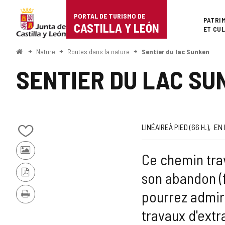
Portal
Passer au contenu
PORTAL DE TURISMO DE
Superi
PATRI
de
CASTILLA Y LEÓN
ET CU
Turismo
<
Nature
Routes dans la nature
Sentier du lac Sunken
Accueil
de
SENTIER DU LAC SU
Castilla
y
León
Trajet
Façon
Longueur
Dénivellation
Difficulté
Itinéraire
Web
LINÉAIRE
À PIED (66
H.
)
EN 
Ajouter/retirer
montée
de
le
Photos
Ce chemin trav
contenu
la
d'autres
de
son abandon (fi
touristes
cahiers
Version
route
PDF
pourrez admir
Imprimer
travaux d'extr