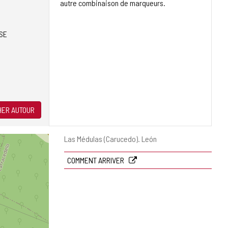
autre combinaison de marqueurs.
SE
ER AUTOUR
Adresse
Las Médulas (Carucedo).
León
postale
COMMENT ARRIVER