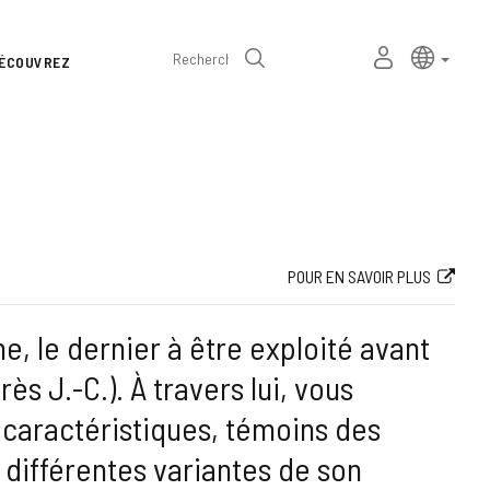
Sélecteur
Langue a
frança
MON
Recherche
ÉCOUVREZ
de
ESPACE
PERSONNEL
langue
POUR EN SAVOIR PLUS
e, le dernier à être exploité avant
ès J.-C.). À travers lui, vous
caractéristiques, témoins des
 différentes variantes de son