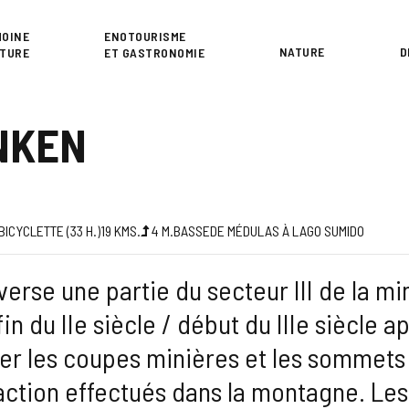
or
MOINE
ENOTOURISME
NATURE
D
LTURE
ET GASTRONOMIE
NKEN
BICYCLETTE (33
H.
)
19
KMS.
4
M.
BASSE
DE MÉDULAS À LAGO SUMIDO
erse une partie du secteur III de la min
n du IIe siècle / début du IIIe siècle apr
er les coupes minières et les sommets 
action effectués dans la montagne. Les