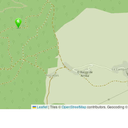
Leaflet
|
Tiles ©
OpenStreetMap
contributors. Geocoding 