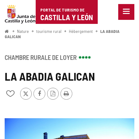
Portal
Passer au contenu
PORTAL DE TURISMO DE
Menu
de
CASTILLA Y LEÓN
fermé
Affich
Turismo
les
<
Nature
tourisme rural
Hébergement
LA ABADIA
Accueil
optio
GALICAN
de
de
naviga
Castilla
CHAMBRE RURALE DE LOYER
y
LA ABADIA GALICAN
León
X
Facebook
Version
Imprimer
Ajouter/retirer
PDF
le
contenu
de
cahiers
GALERIE
DES