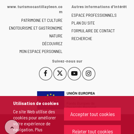
de
www.turismocastillayleon.co
Autres informations d'intérêt
la
m
ESPACE PROFESSIONNELS
Junta
PATRIMOINE ET CULTURE
de
PLAN DU SITE
ENOTOURISME ET GASTRONOMIE
Castilla
FORMULAIRE DE CONTACT
NATURE
y
RECHERCHE
León
DÉCOUVREZ
-
MON ESPACE PERSONNEL
Suivez-nous sur
Facebook
X
YouTube
Instagram
Este
Este
Este
Este
enlace
enlace
enlace
enlace
se
se
se
se
abrirá
abrirá
abrirá
abrirá
en
en
en
en
Utilisation de cookies
una
una
una
una
Ce site Web utilise des
ventana
ventana
ventana
ventana
Accepter tout cookies
cookies pour améliorer
nueva.
nueva.
nueva.
nueva.
votre expérience de
"Retour
navigation. Plus
Rejeter tout cookies