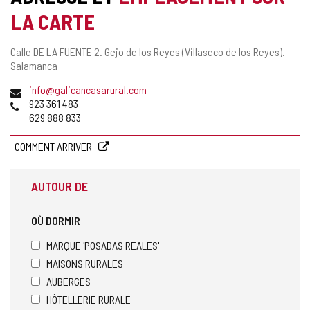
LA CARTE
Adresse
Calle DE LA FUENTE 2.
Gejo de los Reyes (Villaseco de los Reyes).
postale
Salamanca
Adresse
info@galicancasarural.com
de
Téléphones
923 361 483
courrier
629 888 833
électronique
COMMENT ARRIVER
AUTOUR DE
OÙ DORMIR
MARQUE 'POSADAS REALES'
MAISONS RURALES
AUBERGES
HÔTELLERIE RURALE