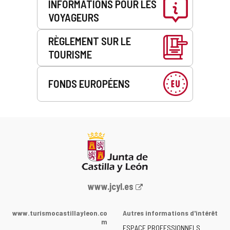
INFORMATIONS POUR LES
VOYAGEURS
RÈGLEMENT SUR LE
TOURISME
FONDS EUROPÉENS
Portail
www.jcyl.es
Web
de
www.turismocastillayleon.co
Autres informations d'intérêt
la
m
ESPACE PROFESSIONNELS