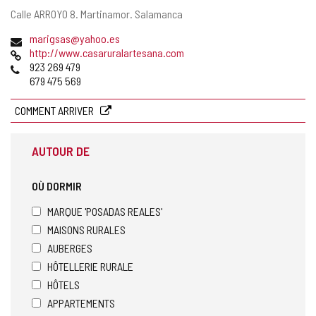
Adresse
Calle ARROYO 8.
Martinamor.
Salamanca
postale
Adresse
marigsas@yahoo.es
de
Page
http://www.casaruralartesana.com
courrier
Web
Téléphones
923 269 479
électronique
679 475 569
COMMENT ARRIVER
AUTOUR DE
OÙ DORMIR
MARQUE 'POSADAS REALES'
MAISONS RURALES
AUBERGES
HÔTELLERIE RURALE
HÔTELS
APPARTEMENTS