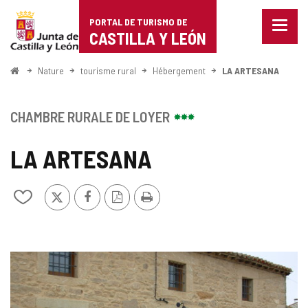
Portal
Passer au contenu
PORTAL DE TURISMO DE
Menu
de
CASTILLA Y LEÓN
fermé
Affich
Turismo
les
<
Nature
tourisme rural
Hébergement
LA ARTESANA
optio
Accueil
de
de
naviga
Castilla
CHAMBRE RURALE DE LOYER
y
LA ARTESANA
León
X
Facebook
Version
Imprimer
Ajouter/retirer
PDF
le
contenu
de
cahiers
GALERIE
DES