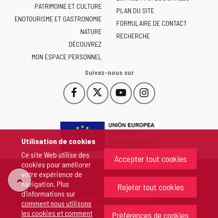
Junta
PATRIMOINE ET CULTURE
de
PLAN DU SITE
ENOTOURISME ET GASTRONOMIE
Castilla
FORMULAIRE DE CONTACT
NATURE
y
RECHERCHE
León
DÉCOUVREZ
-
MON ESPACE PERSONNEL
Suivez-nous sur
Facebook
X
YouTube
Instagram
Este
Este
Este
Este
enlace
enlace
enlace
enlace
se
se
se
se
abrirá
abrirá
abrirá
abrirá
en
en
en
en
Utilisation de cookies
una
una
una
una
Ce site Web utilise des
ventana
ventana
ventana
ventana
Accepter tout cookies
cookies pour améliorer
nueva.
nueva.
nueva.
nueva.
votre expérience de
"Retour
navigation. Plus
Rejeter tout cookies
d'informations sur
Copyright 2026 - Junta de Castilla y León
comment nous utilisons
au
Tous droits réservés
les cookies et comment
Préférences de cookies