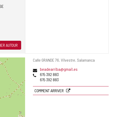
SE
ER AUTOUR
Adresse
Calle GRANDE 76.
Vilvestre.
Salamanca
postale
Adresse
beadearriba@gmail.es
de
Téléphones
615 392 883
courrier
615 392 883
électronique
COMMENT ARRIVER