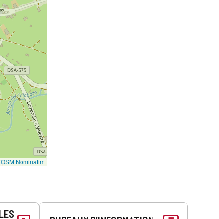
©
OSM Nominatim
LLES