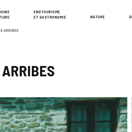
or
MOINE
ENOTOURISME
NATURE
D
LTURE
ET GASTRONOMIE
AS ARRIBES
 ARRIBES