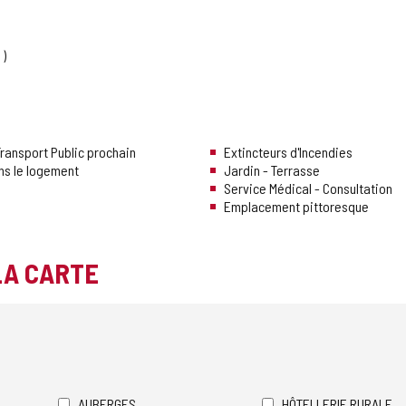
e
ransport Public prochain
Extincteurs d'Incendies
ns le logement
Jardin - Terrasse
Service Médical - Consultation
Emplacement pittoresque
LA CARTE
AUBERGES
HÔTELLERIE RURALE