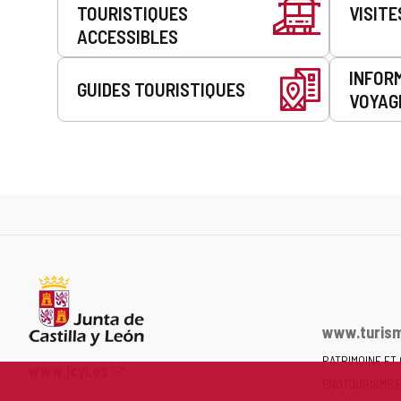
TOURISTIQUES
VISITE
service
ACCESSIBLES
INFOR
GUIDES TOURISTIQUES
VOYAG
www.turism
PATRIMOINE ET
Portail
www.jcyl.es
ENOTOURISME 
Web