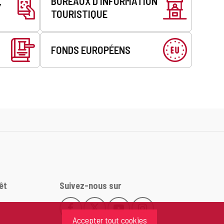
BUREAUX D’INFORMATION
Y
TOURISTIQUE
FONDS EUROPÉENS
êt
Suivez-nous sur
Facebook
X
YouTube
Instagram
Este
Este
Este
Este
Accepter tout cookies
enlace
enlace
enlace
enlace