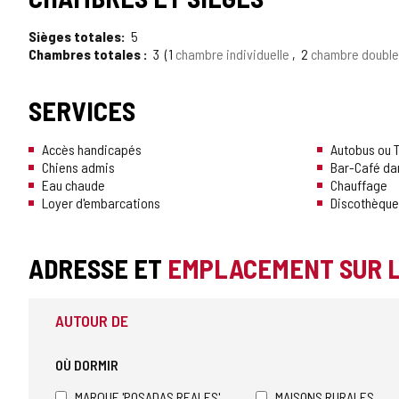
Sièges totales
5
Chambres totales
3
1
chambre individuelle
2
chambre doubl
SERVICES
Accès handicapés
Autobus ou T
Chiens admis
Bar-Café da
Eau chaude
Chauffage
Loyer d'embarcations
Discothèque
ADRESSE ET
EMPLACEMENT SUR 
AUTOUR DE
OÙ DORMIR
MARQUE 'POSADAS REALES'
MAISONS RURALES