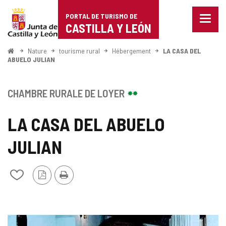
Portal
Passer au contenu
PORTAL DE TURISMO DE
Menu
de
CASTILLA Y LEÓN
fermé
Affich
Turismo
les
<
Nature
tourisme rural
Hébergement
LA CASA DEL
Accueil
optio
ABUELO JULIAN
de
de
naviga
Castilla
CHAMBRE RURALE DE LOYER
y
LA CASA DEL ABUELO
León
JULIAN
Version
Imprimer
Ajouter/retirer
PDF
le
contenu
de
cahiers
GALERIE