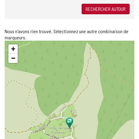
RECHERCHER AUTOUR
Nous n'avons rien trouvé. Sélectionnez une autre combinaison de
marqueurs.
Sauter
+
la
carte
−