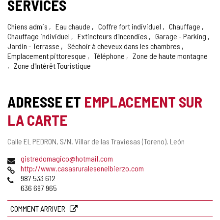
SERVICES
Chiens admis
Eau chaude
Coffre fort individuel
Chauffage
Chauffage individuel
Extincteurs d'Incendies
Garage - Parking
Jardin - Terrasse
Séchoir à cheveux dans les chambres
Emplacement pittoresque
Téléphone
Zone de haute montagne
Zone d'Intérêt Touristique
ADRESSE ET
EMPLACEMENT SUR
LA CARTE
Adresse
Calle EL PEDRON, S/N.
Villar de las Traviesas (Toreno).
León
postale
Adresse
gistredomagico@hotmail.com
de
Page
http://www.casasruralesenelbierzo.com
courrier
Web
Téléphones
987 533 612
électronique
636 697 965
COMMENT ARRIVER