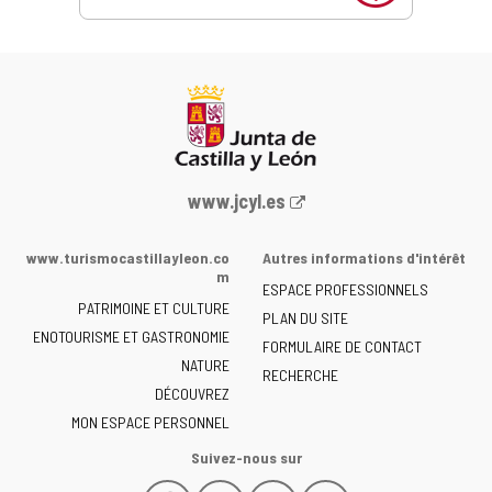
Portail
www.jcyl.es
Web
de
www.turismocastillayleon.co
Autres informations d'intérêt
la
m
ESPACE PROFESSIONNELS
Junta
PATRIMOINE ET CULTURE
de
PLAN DU SITE
ENOTOURISME ET GASTRONOMIE
Castilla
FORMULAIRE DE CONTACT
NATURE
y
RECHERCHE
León
DÉCOUVREZ
-
MON ESPACE PERSONNEL
Suivez-nous sur