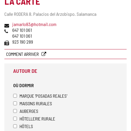
LA CARTE
Adresse
Calle RODERA 8.
Palacios del Arzobispo.
Salamanca
postale
Adresse
jamarlo83@hotmail.com
de
Téléphones
647 101 061
courrier
647 101 061
électronique
Fax
923 190 289
COMMENT ARRIVER
AUTOUR DE
OÙ DORMIR
MARQUE 'POSADAS REALES'
MAISONS RURALES
AUBERGES
HÔTELLERIE RURALE
HÔTELS