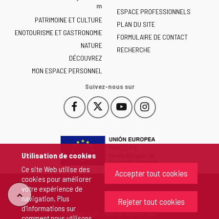
la
m
ESPACE PROFESSIONNELS
Junta
PATRIMOINE ET CULTURE
de
PLAN DU SITE
ENOTOURISME ET GASTRONOMIE
Castilla
FORMULAIRE DE CONTACT
NATURE
y
RECHERCHE
León
DÉCOUVREZ
-
MON ESPACE PERSONNEL
Suivez-nous sur
Facebook
X
YouTube
Instagram
Este
Este
Este
Este
enlace
enlace
enlace
enlace
se
se
se
se
abrirá
abrirá
abrirá
abrirá
en
en
en
en
Utilisation de cookies
una
una
una
una
Ce site Web utilise des
ventana
ventana
ventana
ventana
Accepter tout cookies
cookies pour améliorer
nueva.
nueva.
nueva.
nueva.
votre expérience de
"Retour
navigation. Plus
Rejeter tout cookies
d'informations sur
Copyright 2026 - Junta de Castilla y León
comment nous utilisons
au