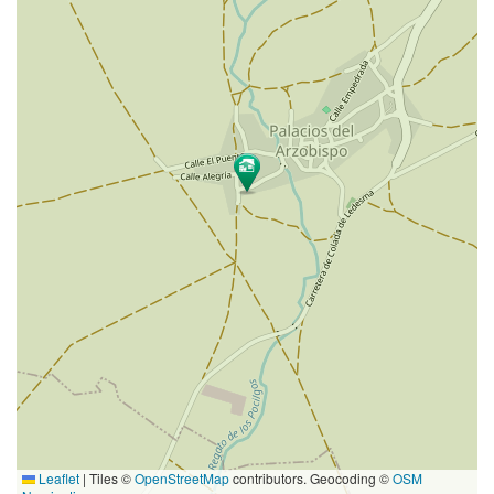
Leaflet
|
Tiles ©
OpenStreetMap
contributors. Geocoding ©
OSM