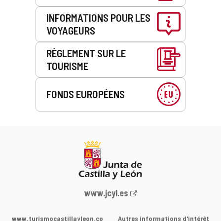
INFORMATIONS POUR LES
VOYAGEURS
RÈGLEMENT SUR LE
TOURISME
FONDS EUROPÉENS
Portail
www.jcyl.es
Web
de
www.turismocastillayleon.co
Autres informations d'intérêt