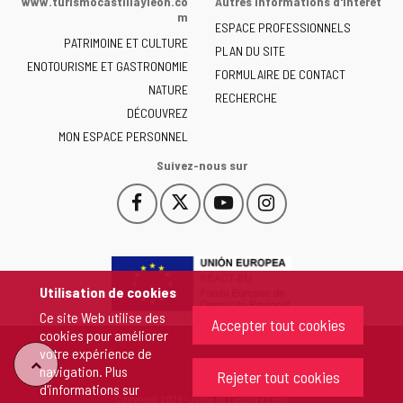
www.turismocastillayleon.co
Autres informations d'intérêt
la
m
ESPACE PROFESSIONNELS
Junta
PATRIMOINE ET CULTURE
de
PLAN DU SITE
ENOTOURISME ET GASTRONOMIE
Castilla
FORMULAIRE DE CONTACT
NATURE
y
RECHERCHE
León
DÉCOUVREZ
-
MON ESPACE PERSONNEL
Suivez-nous sur
Facebook
X
YouTube
Instagram
Este
Este
Este
Este
enlace
enlace
enlace
enlace
se
se
se
se
abrirá
abrirá
abrirá
abrirá
en
en
en
en
Utilisation de cookies
una
una
una
una
Ce site Web utilise des
ventana
ventana
ventana
ventana
Accepter tout cookies
cookies pour améliorer
nueva.
nueva.
nueva.
nueva.
votre expérience de
"Retour
navigation. Plus
Rejeter tout cookies
d'informations sur
Copyright 2026 - Junta de Castilla y León