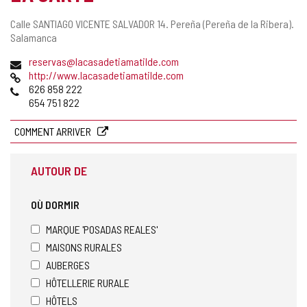
Adresse
Calle SANTIAGO VICENTE SALVADOR 14.
Pereña (Pereña de la Ribera).
postale
Salamanca
Adresse
reservas@lacasadetiamatilde.com
de
Page
http://www.lacasadetiamatilde.com
courrier
Web
Téléphones
626 858 222
électronique
654 751 822
COMMENT ARRIVER
AUTOUR DE
OÙ DORMIR
MARQUE 'POSADAS REALES'
MAISONS RURALES
AUBERGES
HÔTELLERIE RURALE
HÔTELS