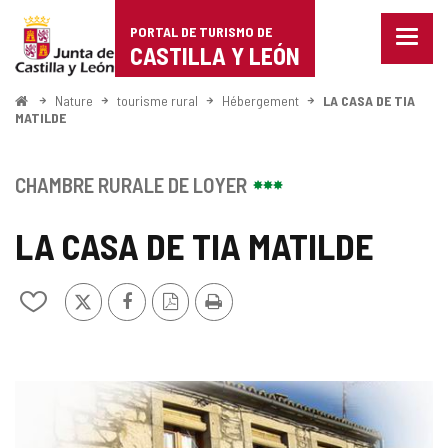
Portal
Passer au contenu
PORTAL DE TURISMO DE
Menu
de
CASTILLA Y LEÓN
fermé
Affich
Turismo
les
<
Nature
tourisme rural
Hébergement
LA CASA DE TIA
Accueil
optio
MATILDE
de
de
naviga
Castilla
CHAMBRE RURALE DE LOYER
y
LA CASA DE TIA MATILDE
León
X
Facebook
Version
Imprimer
Ajouter/retirer
PDF
le
contenu
de
cahiers
GALERIE
DES