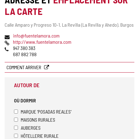
LA CARTE
Adresse
Calle Amparo y Progreso 10-1.
La Revilla (La Revilla y Ahedo).
Burgos
postale
Adresse
info@fuentelamora.com
de
Page
http://www.fuentelamora.com
courrier
Web
Téléphones
947 380 383
électronique
687 882 788
COMMENT ARRIVER
AUTOUR DE
OÙ DORMIR
MARQUE 'POSADAS REALES'
MAISONS RURALES
AUBERGES
HÔTELLERIE RURALE