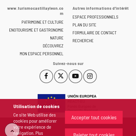
de
www.turismocastillayleon.co
Autres informations d'intérêt
la
m
ESPACE PROFESSIONNELS
Junta
PATRIMOINE ET CULTURE
de
PLAN DU SITE
ENOTOURISME ET GASTRONOMIE
Castilla
FORMULAIRE DE CONTACT
NATURE
y
RECHERCHE
León
DÉCOUVREZ
-
MON ESPACE PERSONNEL
Suivez-nous sur
Facebook
X
YouTube
Instagram
Este
Este
Este
Este
enlace
enlace
enlace
enlace
se
se
se
se
abrirá
abrirá
abrirá
abrirá
en
en
en
en
Utilisation de cookies
una
una
una
una
Ce site Web utilise des
ventana
ventana
ventana
ventana
Accepter tout cookies
cookies pour améliorer
nueva.
nueva.
nueva.
nueva.
votre expérience de
"Retour
navigation. Plus
Rejeter tout cookies