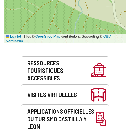
Leaflet
|
Tiles ©
OpenStreetMap
contributors. Geocoding ©
OSM
Nominatim
Prestations
RESSOURCES
de
TOURISTIQUES
service
ACCESSIBLES
VISITES VIRTUELLES
APPLICATIONS OFFICIELLES
DU TURISMO CASTILLA Y
LEÓN