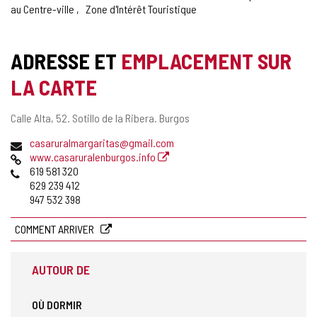
au Centre-ville
Zone d'Intérêt Touristique
ADRESSE ET
EMPLACEMENT SUR
LA CARTE
Adresse
Calle Alta, 52.
Sotillo de la Ribera.
Burgos
postale
Adresse
casaruralmargaritas@gmail.com
de
Page
www.casaruralenburgos.info
courrier
Web
Téléphones
619 581 320
électronique
629 239 412
947 532 398
COMMENT ARRIVER
AUTOUR DE
OÙ DORMIR