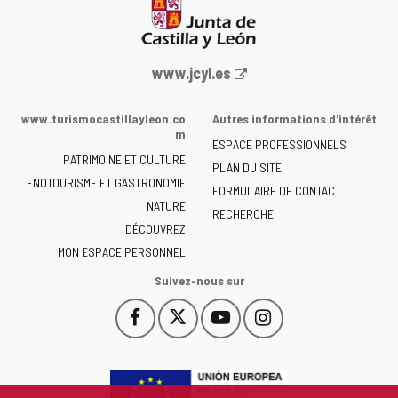
Portail
www.jcyl.es
Web
de
www.turismocastillayleon.co
Autres informations d'intérêt
la
m
ESPACE PROFESSIONNELS
Junta
PATRIMOINE ET CULTURE
de
PLAN DU SITE
ENOTOURISME ET GASTRONOMIE
Castilla
FORMULAIRE DE CONTACT
NATURE
y
RECHERCHE
León
DÉCOUVREZ
-
MON ESPACE PERSONNEL
Suivez-nous sur
Facebook
X
YouTube
Instagram
Este
Este
Este
Este
enlace
enlace
enlace
enlace
se
se
se
se
abrirá
abrirá
abrirá
abrirá
en
en
en
en