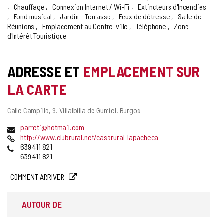
Chauffage
Connexion Internet / Wi-Fi
Extincteurs d'Incendies
Fond musical
Jardin - Terrasse
Feux de détresse
Salle de
Réunions
Emplacement au Centre-ville
Téléphone
Zone
d'Intérêt Touristique
ADRESSE ET
EMPLACEMENT SUR
LA CARTE
Adresse
Calle Campillo, 9.
Villalbilla de Gumiel.
Burgos
postale
Adresse
parreti@hotmail.com
de
Page
http://www.clubrural.net/casarural-lapacheca
courrier
Web
Téléphones
639 411 821
électronique
639 411 821
COMMENT ARRIVER
AUTOUR DE