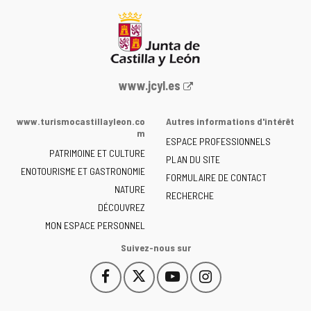
Portail
www.jcyl.es
Web
de
www.turismocastillayleon.co
Autres informations d'intérêt
la
m
ESPACE PROFESSIONNELS
Junta
PATRIMOINE ET CULTURE
de
PLAN DU SITE
ENOTOURISME ET GASTRONOMIE
Castilla
FORMULAIRE DE CONTACT
NATURE
y
RECHERCHE
León
DÉCOUVREZ
-
MON ESPACE PERSONNEL
Suivez-nous sur
Facebook
X
YouTube
Instagram
Este
Este
Este
Este
enlace
enlace
enlace
enlace
se
se
se
se