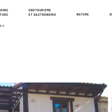
or
MOINE
ENOTOURISME
NATURE
D
LTURE
ET GASTRONOMIE
 II
I