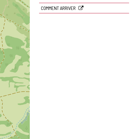
courrier
électronique
COMMENT ARRIVER