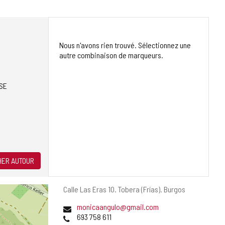
Nous n'avons rien trouvé. Sélectionnez une
autre combinaison de marqueurs.
SE
ER AUTOUR
Adresse
Calle Las Eras 10.
Tobera (Frías).
Burgos
postale
Adresse
monicaangulo@gmail.com
de
Téléphones
693 758 611