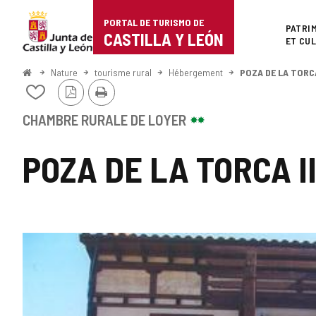
Portal
Passer au contenu
PORTAL DE TURISMO DE
Superi
PATRI
de
CASTILLA Y LEÓN
ET CU
Turismo
<
Nature
tourisme rural
Hébergement
POZA DE LA TORCA
Accueil
Version
Imprimer
de
Ajouter/retirer
PDF
le
Castilla
contenu
CHAMBRE RURALE DE LOYER
de
y
cahiers
POZA DE LA TORCA I
León
GALERIE
DES
IMAGES