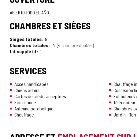
ABIERTO TODO EL AÑO
CHAMBRES ET SIÈGES
Sièges totales
8
Chambres totales
4
4
chambre double
Lit supplétif
1
SERVICES
Accès handicapés
Chauffage in
Chiens admis
Connexion In
Cartes de crédit acceptées
Extincteurs 
Eau chaude
Télécopieur
Antenne parabolique
Chambres ave
Chauffage
Jardin - Ter