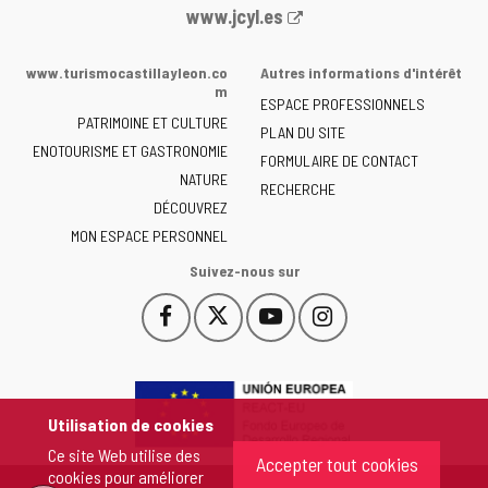
Portail
www.jcyl.es
Web
de
www.turismocastillayleon.co
Autres informations d'intérêt
la
m
ESPACE PROFESSIONNELS
Junta
PATRIMOINE ET CULTURE
de
PLAN DU SITE
ENOTOURISME ET GASTRONOMIE
Castilla
FORMULAIRE DE CONTACT
NATURE
y
RECHERCHE
León
DÉCOUVREZ
-
MON ESPACE PERSONNEL
Suivez-nous sur
Facebook
X
YouTube
Instagram
Este
Este
Este
Este
enlace
enlace
enlace
enlace
se
se
se
se
abrirá
abrirá
abrirá
abrirá
en
en
en
en
Utilisation de cookies
una
una
una
una
Ce site Web utilise des
ventana
ventana
ventana
ventana
Accepter tout cookies
cookies pour améliorer
nueva.
nueva.
nueva.
nueva.