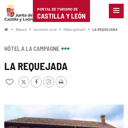
Portal
Passer au contenu
PORTAL DE TURISMO DE
Menu
de
CASTILLA Y LEÓN
fermé
Affich
Turismo
les
<
Nature
tourisme rural
Hébergement
LA REQUEJADA
optio
Accueil
de
de
naviga
Castilla
HÔTEL À LA CAMPAGNE
y
LA REQUEJADA
León
X
Facebook
Version
Imprimer
Ajouter/retirer
PDF
le
contenu
de
cahiers
GALERIE
DES