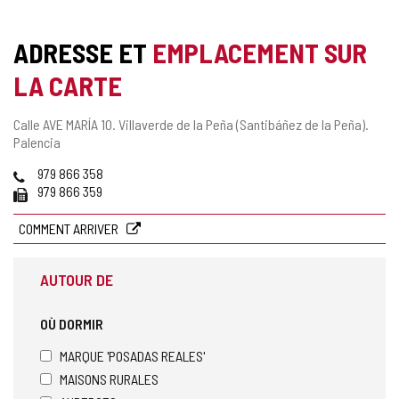
ADRESSE ET
EMPLACEMENT SUR
LA CARTE
Adresse
Calle AVE MARÍA 10.
Villaverde de la Peña (Santibáñez de la Peña).
postale
Palencia
Téléphones
979 866 358
Fax
979 866 359
COMMENT ARRIVER
AUTOUR DE
OÙ DORMIR
MARQUE 'POSADAS REALES'
MAISONS RURALES