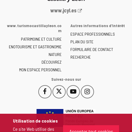
Portail
www.jcyl.es
Web
de
www.turismocastillayleon.co
Autres informations d'intérêt
la
m
ESPACE PROFESSIONNELS
Junta
PATRIMOINE ET CULTURE
de
PLAN DU SITE
ENOTOURISME ET GASTRONOMIE
Castilla
FORMULAIRE DE CONTACT
NATURE
y
RECHERCHE
León
DÉCOUVREZ
-
MON ESPACE PERSONNEL
Suivez-nous sur
Facebook
X
YouTube
Instagram
Este
Este
Este
Este
enlace
enlace
enlace
enlace
se
se
se
se
abrirá
abrirá
abrirá
abrirá
en
en
en
en
Utilisation de cookies
una
una
una
una
Ce site Web utilise des
ventana
ventana
ventana
ventana
Accepter tout cookies