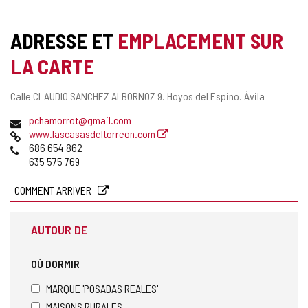
ADRESSE ET
EMPLACEMENT SUR
LA CARTE
Adresse
Calle CLAUDIO SANCHEZ ALBORNOZ 9.
Hoyos del Espino.
Ávila
postale
Adresse
pchamorrot@gmail.com
de
Page
www.lascasasdeltorreon.com
courrier
Web
Téléphones
686 654 862
électronique
635 575 769
COMMENT ARRIVER
AUTOUR DE
OÙ DORMIR
MARQUE 'POSADAS REALES'
MAISONS RURALES